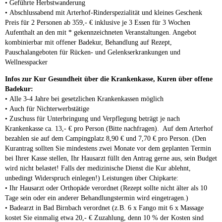
• Geführte Herbstwanderung
• Abschlussabend mit Arterhof-Rinderspezialität und kleines Geschenk
Preis für 2 Personen ab 359,- € inklusive je 3 Essen für 3 Wochen
Aufenthalt an den mit * gekennzeichneten Veranstaltungen. Angebot
kombinierbar mit offener Badekur, Behandlung auf Rezept,
Pauschalangeboten für Rücken- und Gelenkserkrankungen und
Wellnesspacker
Infos zur Kur Gesundheit über die Krankenkasse, Kuren über offene
Badekur:
• Alle 3-4 Jahre bei gesetzlichen Krankenkassen möglich
• Auch für Nichterwerbstätige
• Zuschuss für Unterbringung und Verpflegung beträgt je nach
Krankenkasse ca. 13,- € pro Person (Bitte nachfragen). Auf dem Arterhof
bezahlen sie auf dem Campingplatz 8,90 € und 7,70 € pro Person. (Den
Kurantrag sollten Sie mindestens zwei Monate vor dem geplanten Termin
bei Ihrer Kasse stellen, Ihr Hausarzt füllt den Antrag gerne aus, sein Budget
wird nicht belastet! Falls der medizinische Dienst die Kur ablehnt,
unbedingt Widerspruch einlegen!) Leistungen über Chipkarte:
• Ihr Hausarzt oder Orthopäde verordnet (Rezept sollte nicht älter als 10
Tage sein oder ein anderer Behandlungstermin wird eingetragen.)
• Badearzt in Bad Birnbach verordnet (z.B. 6 x Fango mit 6 x Massage
kostet Sie einmalig etwa 20,- € Zuzahlung, denn 10 % der Kosten sind