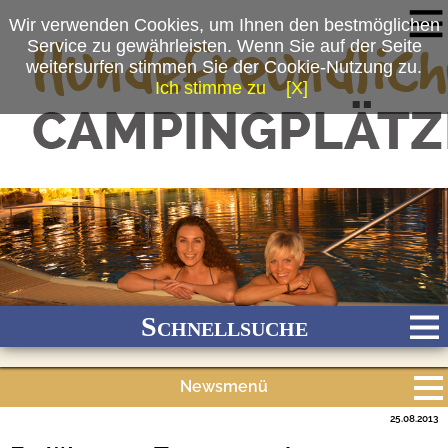
Wir verwenden Cookies, um Ihnen den bestmöglichen
Service zu gewährleisten. Wenn Sie auf der Seite
weitersurfen stimmen Sie der Cookie-Nutzung zu.
Ich stimme zu
[X]
Schnellsuche
Newsmenü
Bach
Fluss
Meer
Gebirge
See
Wald/Wiesen
25.08.2013
Alle Meldungen
Stadtnah
Ganzjährig geöffnet