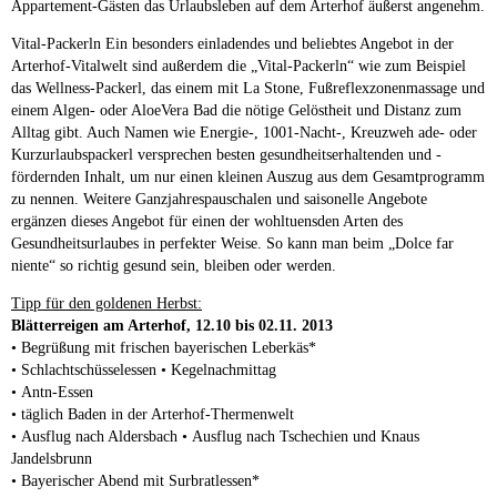
Appartement-Gästen das Urlaubsleben auf dem Arterhof äußerst angenehm.
Vital-Packerln Ein besonders einladendes und beliebtes Angebot in der
Arterhof-Vitalwelt sind außerdem die „Vital-Packerln“ wie zum Beispiel
das Wellness-Packerl, das einem mit La Stone, Fußreflexzonenmassage und
einem Algen- oder AloeVera Bad die nötige Gelöstheit und Distanz zum
Alltag gibt. Auch Namen wie Energie-, 1001-Nacht-, Kreuzweh ade- oder
Kurzurlaubspackerl versprechen besten gesundheitserhaltenden und -
fördernden Inhalt, um nur einen kleinen Auszug aus dem Gesamtprogramm
zu nennen. Weitere Ganzjahrespauschalen und saisonelle Angebote
ergänzen dieses Angebot für einen der wohltuensden Arten des
Gesundheitsurlaubes in perfekter Weise. So kann man beim „Dolce far
niente“ so richtig gesund sein, bleiben oder werden.
Tipp für den goldenen Herbst:
Blätterreigen am Arterhof, 12.10 bis 02.11. 2013
• Begrüßung mit frischen bayerischen Leberkäs*
• Schlachtschüsselessen • Kegelnachmittag
• Antn-Essen
• täglich Baden in der Arterhof-Thermenwelt
• Ausflug nach Aldersbach • Ausflug nach Tschechien und Knaus
Jandelsbrunn
• Bayerischer Abend mit Surbratlessen*