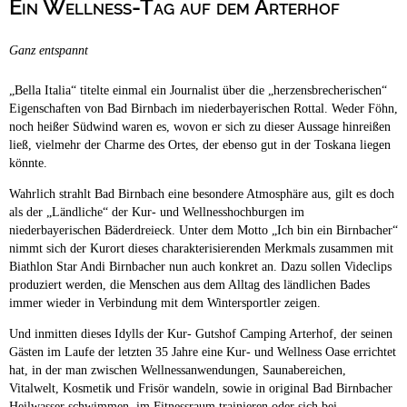
Ein Wellness-Tag auf dem Arterhof
Campingplätze
Hundefreundliche Campingplätze
Ganz entspannt
Camping & Caravan
Touristik
„Bella Italia“ titelte einmal ein Journalist über die „herzensbrecherischen“
Eigenschaften von Bad Birnbach im niederbayerischen Rottal. Weder Föhn,
noch heißer Südwind waren es, wovon er sich zu dieser Aussage hinreißen
ließ, vielmehr der Charme des Ortes, der ebenso gut in der Toskana liegen
könnte.
Wahrlich strahlt Bad Birnbach eine besondere Atmosphäre aus, gilt es doch
als der „Ländliche“ der Kur- und Wellnesshochburgen im
niederbayerischen Bäderdreieck. Unter dem Motto „Ich bin ein Birnbacher“
nimmt sich der Kurort dieses charakterisierenden Merkmals zusammen mit
Biathlon Star Andi Birnbacher nun auch konkret an. Dazu sollen Videclips
produziert werden, die Menschen aus dem Alltag des ländlichen Bades
immer wieder in Verbindung mit dem Wintersportler zeigen.
Und inmitten dieses Idylls der Kur- Gutshof Camping Arterhof, der seinen
Gästen im Laufe der letzten 35 Jahre eine Kur- und Wellness Oase errichtet
hat, in der man zwischen Wellnessanwendungen, Saunabereichen,
Vitalwelt, Kosmetik und Frisör wandeln, sowie in original Bad Birnbacher
Heilwasser schwimmen, im Fitnessraum trainieren oder sich bei