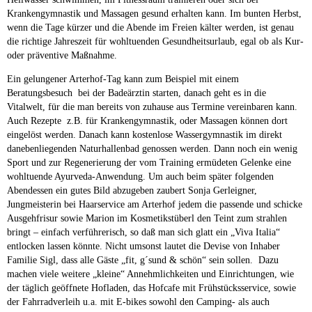
Krankengymnastik und Massagen gesund erhalten kann. Im bunten Herbst,
wenn die Tage kürzer und die Abende im Freien kälter werden, ist genau
die richtige Jahreszeit für wohltuenden Gesundheitsurlaub, egal ob als Kur-
oder präventive Maßnahme.
Ein gelungener Arterhof-Tag kann zum Beispiel mit einem
Beratungsbesuch bei der Badeärztin starten, danach geht es in die
Vitalwelt, für die man bereits von zuhause aus Termine vereinbaren kann.
Auch Rezepte z.B. für Krankengymnastik, oder Massagen können dort
eingelöst werden. Danach kann kostenlose Wassergymnastik im direkt
danebenliegenden Naturhallenbad genossen werden. Dann noch ein wenig
Sport und zur Regenerierung der vom Training ermüdeten Gelenke eine
wohltuende Ayurveda-Anwendung. Um auch beim später folgenden
Abendessen ein gutes Bild abzugeben zaubert Sonja Gerleigner,
Jungmeisterin bei Haarservice am Arterhof jedem die passende und schicke
Ausgehfrisur sowie Marion im Kosmetikstüberl den Teint zum strahlen
bringt – einfach verführerisch, so daß man sich glatt ein „Viva Italia“
entlocken lassen könnte. Nicht umsonst lautet die Devise von Inhaber
Familie Sigl, dass alle Gäste „fit, g´sund & schön“ sein sollen. Dazu
machen viele weitere „kleine“ Annehmlichkeiten und Einrichtungen, wie
der täglich geöffnete Hofladen, das Hofcafe mit Frühstücksservice, sowie
der Fahrradverleih u.a. mit E-bikes sowohl den Camping- als auch