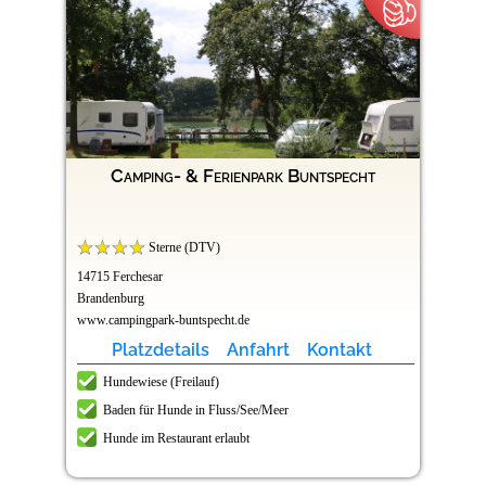
Camping- & Ferienpark Buntspecht
Sterne (DTV)
14715 Ferchesar
Brandenburg
www.campingpark-buntspecht.de
Platzdetails
Anfahrt
Kontakt
Hundewiese (Freilauf)
Baden für Hunde in Fluss/See/Meer
Hunde im Restaurant erlaubt