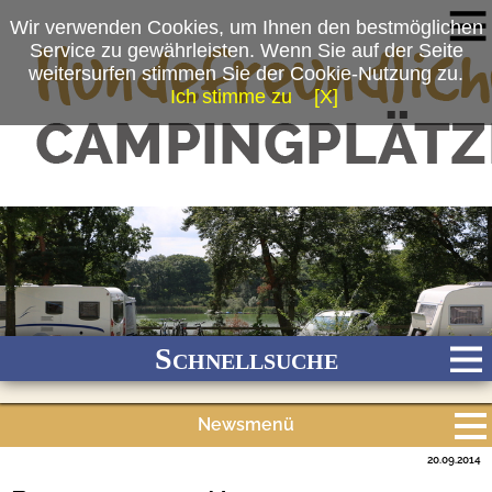
Wir verwenden Cookies, um Ihnen den bestmöglichen
Service zu gewährleisten. Wenn Sie auf der Seite
weitersurfen stimmen Sie der Cookie-Nutzung zu.
Ich stimme zu
[X]
Schnellsuche
Newsmenü
Bach
Fluss
Meer
Gebirge
See
Wald/Wiesen
20.09.2014
Alle Meldungen
Stadtnah
Ganzjährig geöffnet