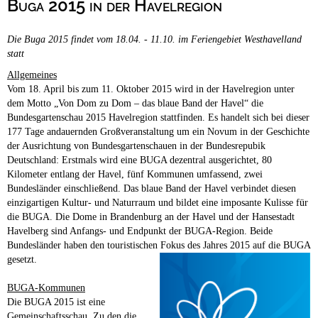
Buga 2015 in der Havelregion
Campingplätze
Hundefreundliche Campingplätze
Die Buga 2015 findet vom 18.04. - 11.10. im Feriengebiet Westhavelland
Camping & Caravan
statt
Touristik
Allgemeines
Vom 18. April bis zum 11. Oktober 2015 wird in der Havelregion unter
dem Motto „Von Dom zu Dom – das blaue Band der Havel“ die
Bundesgartenschau 2015 Havelregion stattfinden. Es handelt sich bei dieser
177 Tage andauernden Großveranstaltung um ein Novum in der Geschichte
der Ausrichtung von Bundesgartenschauen in der Bundesrepubik
Deutschland: Erstmals wird eine BUGA dezentral ausgerichtet, 80
Kilometer entlang der Havel, fünf Kommunen umfassend, zwei
Bundesländer einschließend. Das blaue Band der Havel verbindet diesen
einzigartigen Kultur- und Naturraum und bildet eine imposante Kulisse für
die BUGA. Die Dome in Brandenburg an der Havel und der Hansestadt
Havelberg sind Anfangs- und Endpunkt der BUGA-Region. Beide
Bundesländer haben den touristischen Fokus des Jahres 2015 auf die BUGA
gesetzt.
BUGA-Kommunen
Die BUGA 2015 ist eine
Gemeinschaftsschau. Zu den die