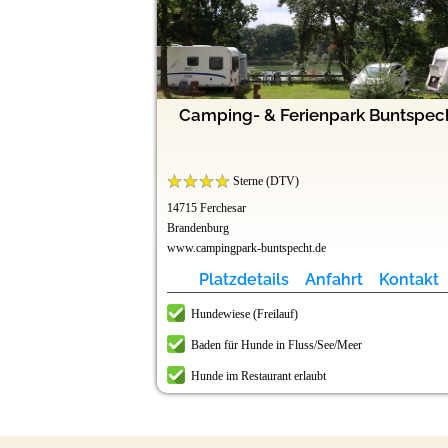
Hardausee
Camping- & Ferienpark Buntspec
Sterne (DTV)
14715 Ferchesar
Brandenburg
www.campingpark-buntspecht.de
t
Kontakt
Platzdetails
Anfahrt
Kontakt
r
Hundewiese (Freilauf)
Baden für Hunde in Fluss/See/Meer
Hunde im Restaurant erlaubt