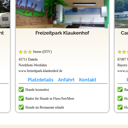
ht
Freizeitpark Klaukenhof
Ca
Sterne (DTV)
45711 Datteln
87497 
Nordrhein-Westfalen
Bayern
www.freizeitpark-klaukenhof.de
www.ca
Platzdetails
Anfahrt
Kontakt
Hunde kostenfrei
Ba
Baden für Hunde in Fluss/See/Meer
Hu
Hunde im Restaurant erlaubt
Hu