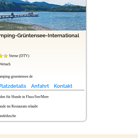
mping-Grüntensee-International
Campingp
Sterne (DTV)
Wertach
04651 Bad Lausick
Sachsen
mping-gruentensee.de
www.campingplatz-landidy
Platzdetails
Anfahrt
Kontakt
Platzdetails
den für Hunde in Fluss/See/Meer
Hundewiese (Freilauf
nde im Restaurant erlaubt
Baden für Hunde in 
ndedusche
kostenlose Hundetüte