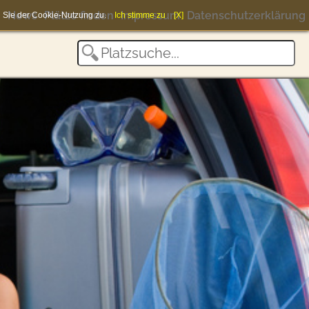
News
Plätze finden
Impressum
Datenschutzerklärung
en Sie der Cookie-Nutzung zu.
Ich stimme zu
[X]