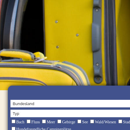
Bach
Fluss
Meer
Gebirge
See
Wald/Wiesen
Sta
Hundefreundliche Campingplätze