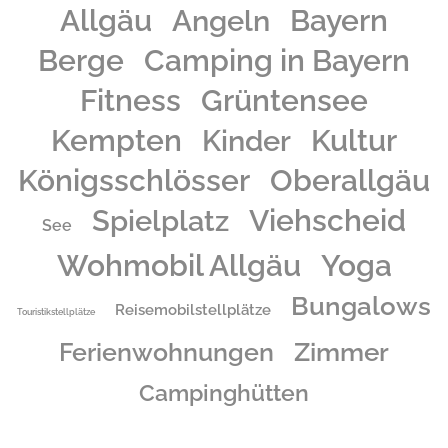
Allgäu
Angeln
Bayern
Grüntenseeufer mit großer Spiel- und Liegewiese der idyllische, großzügige Camping-
Grüntensee-International, ideal für Sommer- und Wintercamping geeignet.
Berge
Camping in Bayern
Fitness
Grüntensee
Kempten
Kinder
Kultur
Königsschlösser
Oberallgäu
Spielplatz
Viehscheid
See
Wohmobil Allgäu
Yoga
Bungalows
Reisemobilstellplätze
Touristikstellplätze
Zimmer
Ferienwohnungen
Campinghütten