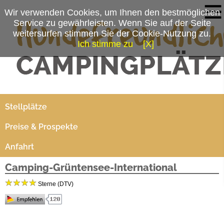
Wir verwenden Cookies, um Ihnen den bestmöglichen
Service zu gewährleisten. Wenn Sie auf der Seite
weitersurfen stimmen Sie der Cookie-Nutzung zu.
Ich stimme zu
[X]
Campingplatzmenü
Platzdaten
Stellplätze
Preise & Prospekte
Anfahrt
Camping-Grüntensee-International
Sterne (DTV)
Dein Allgäu Erlebnis mit Gipfelglück und Badespaß in der grandiosen Bergwelt des
Oberallgäus. Zwischen Oberstdorf und den Königsschlössern liegt direkt am