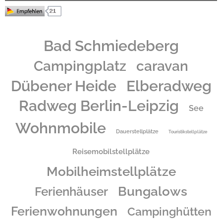
Unser idyllisches Plätzchen erstreckt sich über 12 ha und liegt im Naturpark Dübener
Heide direkt am Naturschutzgebiet Lausiger Teiche, umrahmt von dem Biosphärenreservat
Bad Schmiedeberg
Mittelelbe. Naturbegeisterte stoßen hier auf eine seltene Pflanzen-& Tierwelt!
Für Aktivurlauber bieten sich die vielen Wander-& Radwege innerhalb der Dübener Heide
caravan
an, sowie der Elberadweg, der Berlin-Leipzig-Radweg und der Luther-Pilger-Weg.
Campingplatz
Vielfältige Gesundheits-& Wellnessangebote der Kurorte Bad Schmiedeberg und Bad
Düben lassen den Alltag vergessen. Oder Ihr taucht ein in die geschichtsträchtigen und
Dübener Heide
Elberadweg
kulturell vielseitigen Städte Torgau, Lutherstadt Wittenberg, Leipzig und der Bauhausstadt
Dessau!
Radweg Berlin-Leipzig
See
Wohnmobile
Dauerstellplätze
Touristikstellplätze
Reisemobilstellplätze
Mobilheimstellplätze
Bungalows
Ferienhäuser
Ferienwohnungen
Campinghütten