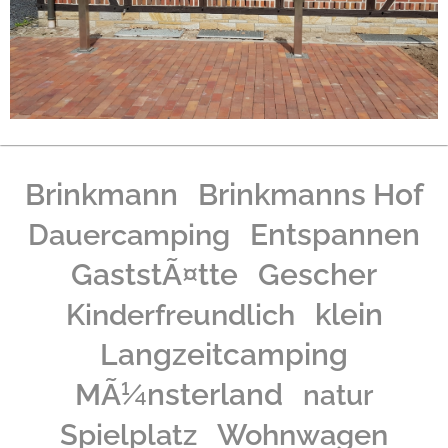
Brinkmann
Brinkmanns Hof
Dauercamping
Entspannen
GaststÃ¤tte
Gescher
Kinderfreundlich
klein
Langzeitcamping
MÃ¼nsterland
natur
Spielplatz
Wohnwagen