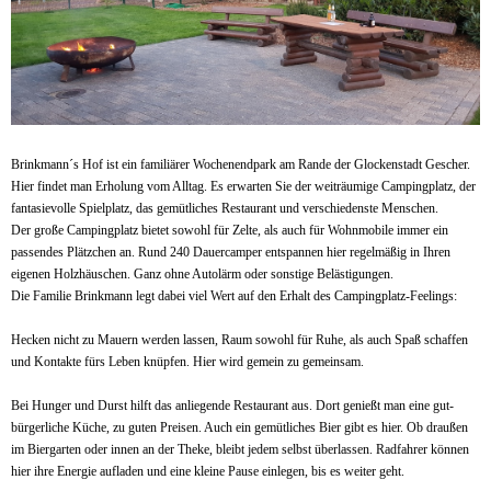
Brinkmann´s Hof ist ein familiärer Wochenendpark am Rande der Glockenstadt Gescher.
Hier findet man Erholung vom Alltag. Es erwarten Sie der weiträumige Campingplatz, der
fantasievolle Spielplatz, das gemütliches Restaurant und verschiedenste Menschen.
Der große Campingplatz bietet sowohl für Zelte, als auch für Wohnmobile immer ein
passendes Plätzchen an. Rund 240 Dauercamper entspannen hier regelmäßig in Ihren
eigenen Holzhäuschen. Ganz ohne Autolärm oder sonstige Belästigungen.
Die Familie Brinkmann legt dabei viel Wert auf den Erhalt des Campingplatz-Feelings:
Hecken nicht zu Mauern werden lassen, Raum sowohl für Ruhe, als auch Spaß schaffen
und Kontakte fürs Leben knüpfen. Hier wird gemein zu gemeinsam.
Bei Hunger und Durst hilft das anliegende Restaurant aus. Dort genießt man eine gut-
bürgerliche Küche, zu guten Preisen. Auch ein gemütliches Bier gibt es hier. Ob draußen
im Biergarten oder innen an der Theke, bleibt jedem selbst überlassen. Radfahrer können
hier ihre Energie aufladen und eine kleine Pause einlegen, bis es weiter geht.