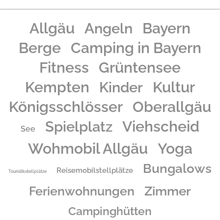
Allgäu
Angeln
Bayern
Berge
Camping in Bayern
Fitness
Grüntensee
Kempten
Kinder
Kultur
Königsschlösser
Oberallgäu
Spielplatz
Viehscheid
See
Wohmobil Allgäu
Yoga
Bungalows
Reisemobilstellplätze
Touristikstellplätze
Zimmer
Ferienwohnungen
Campinghütten