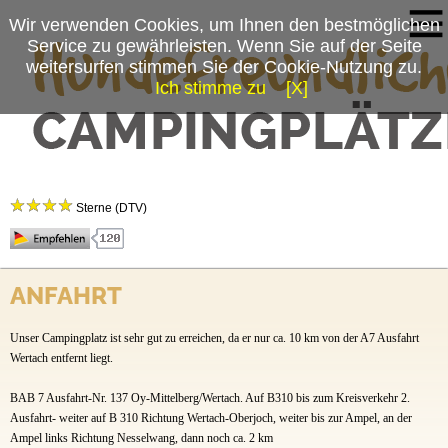
Wir verwenden Cookies, um Ihnen den bestmöglichen
Service zu gewährleisten. Wenn Sie auf der Seite
weitersurfen stimmen Sie der Cookie-Nutzung zu.
Ich stimme zu
[X]
Campingplatzmenü
Camping-Grüntensee-International
Platzdaten
Sterne (DTV)
Stellplätze
Preise & Prospekte
Dein Allgäu Erlebnis mit Gipfelglück und Badespaß in der grandiosen Bergwelt des
Oberallgäus. Zwischen Oberstdorf und den Königsschlössern liegt direkt am
ANFAHRT
Anfahrt
Grüntenseeufer mit großer Spiel- und Liegewiese der idyllische, großzügige Camping-
Grüntensee-International, ideal für Sommer- und Wintercamping geeignet.
Unser Campingplatz ist sehr gut zu erreichen, da er nur ca. 10 km von der A7 Ausfahrt
Wertach entfernt liegt.
BAB 7 Ausfahrt-Nr. 137 Oy-Mittelberg/Wertach. Auf B310 bis zum Kreisverkehr 2.
Ausfahrt- weiter auf B 310 Richtung Wertach-Oberjoch, weiter bis zur Ampel, an der
Ampel links Richtung Nesselwang, dann noch ca. 2 km