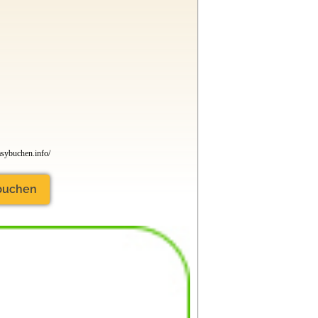
sybuchen.info/
 buchen