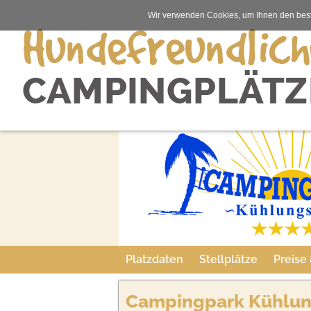
Wir verwenden Cookies, um Ihnen den best
Platzdaten
Stellplätze
Preise
Campingpark Kühlu