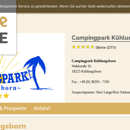
möglichen Service zu gewährleisten. Wenn Sie auf der Seite weitersurfen stimm
Campingpark Kühlu
Sterne (DTV)
Campingpark Kühlungsborn
Waldstraße 1b
18225 Kühlungsborn
Fax.: +49 (0) 38293 - 7192
Ansprechpartner: Herr Lange/Herr Sürken
Buchungsformular:
 & Prospekte
Anfahrt
topcamping.easybuchen.info/
Jetzt buchen
ngsborn