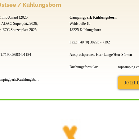
stsee / Kühlungsborn
.info Award (2025,
Campingpark Kühlungsborn
, ADAC Superplatz 2026,
Waldstraße 1b
, ECC Spitzenplatz 2025
18225 Kühlungsborn
Fax.: +49 (0) 38293 - 7192
11.719563603401184
Ansprechpartner: Herr Lange/Herr Sürken
Buchungsformular:
topcamping.ea
www.facebook.com/Campingpark.Kuehlungsborn
Jetzt