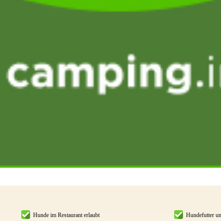
Hunde im Restaurant erlaubt
Hundefutter un