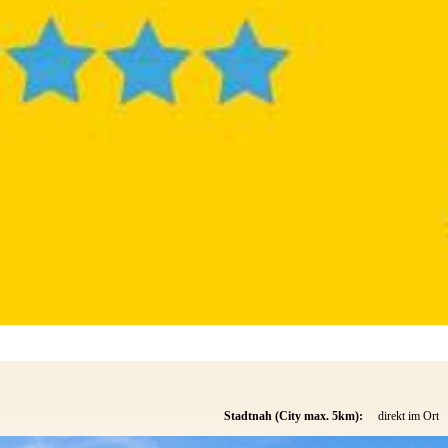
Stadtnah (City max. 5km):
direkt im Ort