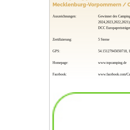
Mecklenburg-Vorpommern / O
Auszeichnungen:
Gewinner des Camping
2024,2023,2022,2021)
DCC Europapreisträger
Zertifizierung:
5 Sterne
GPS:
54.15127945050718, 
Homepage:
www.topcamping.de
Facebook: