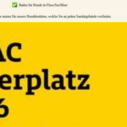
Baden für Hunde in Fluss/See/Meer
e nutzen Sie unsere Hundekottüten, welche Sie an jedem Sanitärgebäude vorfinden.