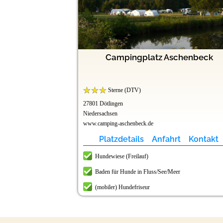
Campingplatz Aschenbeck
Sterne (DTV)
27801 Dötlingen
Niedersachsen
www.camping-aschenbeck.de
Platzdetails
Anfahrt
Kontakt
Hundewiese (Freilauf)
Baden für Hunde in Fluss/See/Meer
(mobiler) Hundefriseur