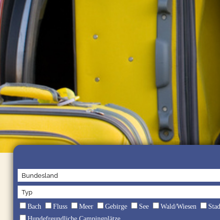
Bach
Fluss
Meer
Gebirge
See
Wald/Wiesen
Sta
Hundefreundliche Campingplätze