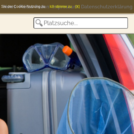
News
Plätze finden
Impressum
Datenschutzerklärung
en Sie der Cookie-Nutzung zu.
Ich stimme zu
[X]