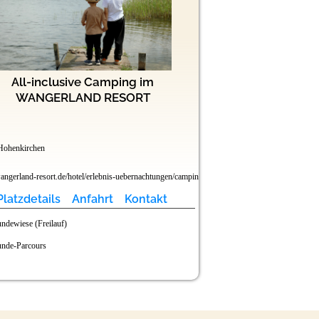
All-inclusive Camping im
Campin
WANGERLAND RESORT
Sterne (DTV
Hohenkirchen
33104 Paderborn - Sande
Nordrhein-Westfalen
gerland-resort.de/hotel/erlebnis-uebernachtungen/camping/
www.lippesee-camping.de
Platzdetails
Anfahrt
Kontakt
Platzdetails
ndewiese (Freilauf)
nde-Parcours