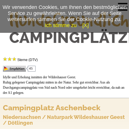
Wir verwenden Cookies, um Ihnen den bestmöglichen
Service zu gewährleisten. Wenn Sie auf der Seite
weitersurfen stimmen Sie der Cookie-Nutzung zu.
Ich stimme zu
[X]
Campingplatzmenü
Campingplatz Aschenbeck
Platzdaten
Sterne (DTV)
Anfahrt
Idylle und Erholung inmitten der Wildeshauser Geest.
Ruhig gelegener Campingplatz mitten in der Natur. Sehr gut erreichbar. Aus als
Durchgangscampingplatz von Süd nach Nord oder umgekehrt leicht erreichbar, da nah an
der A1 gelegen.
Campingplatz Aschenbeck
Niedersachsen / Naturpark Wildeshauser Geest
/ Dötlingen