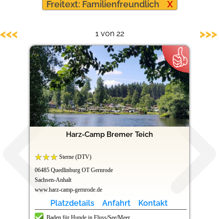
Freitext: Familienfreundlich
X
Hundefreundliche Campingplätze
<<<
>>>
1 von 22
Harz-Camp Bremer Teich
Sterne (DTV)
06485 Quedlinburg OT Gernrode
Sachsen-Anhalt
www.harz-camp-gernrode.de
Platzdetails
Anfahrt
Kontakt
Baden für Hunde in Fluss/See/Meer