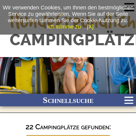
Wir verwenden Cookies, um Ihnen den bestmöglichen
Service zu gewährleisten. Wenn Sie auf der Seite
weitersurfen stimmen Sie der Cookie-Nutzung zu.
Ich stimme zu
[X]
Schnellsuche
22 Campingplätze gefunden:
Bach
Fluss
Meer
Gebirge
See
Wald/Wiesen
Stadtnah
Ganzjährig geöffnet