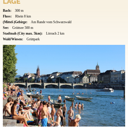
LAGE
Bach:
300 m
Fluss:
Rhein 8 km
(Mittel-)Gebirge:
Am Rande vom Schwarzwald
See:
Grüttsee 500 m
Stadtnah (City max. 5km):
Lörrach 2 km
Wald/Wiesen:
Grüttpark