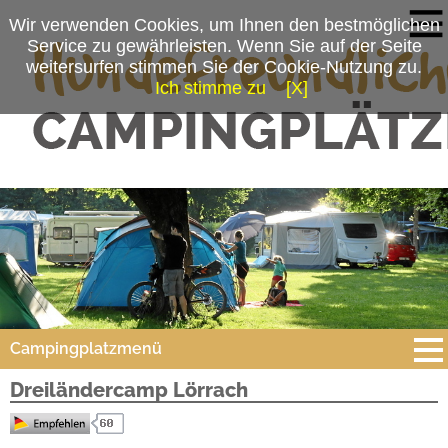
Wir verwenden Cookies, um Ihnen den bestmöglichen
Service zu gewährleisten. Wenn Sie auf der Seite
weitersurfen stimmen Sie der Cookie-Nutzung zu.
Ich stimme zu
[X]
Campingplatzmenü
Dreiländercamp Lörrach
Platzdaten
Preise & Prospekte