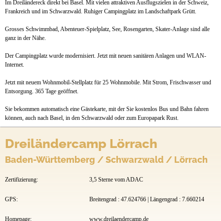
Im Dreiländereck direkt bei Basel. Mit vielen attraktiven Ausflugszielen in der Schweiz,
Anfahrt
Frankreich und im Schwarzwald. Ruhiger Campingplatz im Landschaftpark Grütt.
Grosses Schwimmbad, Abenteuer-Spielplatz, See, Rosengarten, Skater-Anlage sind alle
ganz in der Nähe.
Der Campingplatz wurde modernisiert. Jetzt mit neuen sanitären Anlagen und WLAN-
Internet.
Jetzt mit neuem Wohnmobil-Stellplatz für 25 Wohnmobile. Mit Strom, Frischwasser und
Entsorgung. 365 Tage geöffnet.
Sie bekommen automatisch eine Gästekarte, mit der Sie kostenlos Bus und Bahn fahren
können, auch nach Basel, in den Schwarzwald oder zum Europapark Rust.
Dreiländercamp Lörrach
Baden-Württemberg / Schwarzwald / Lörrach
Zertifizierung:
3,5 Sterne vom ADAC
GPS:
Breitengrad : 47.624766 | Längengrad : 7.660214
Homepage:
www.dreilaendercamp.de