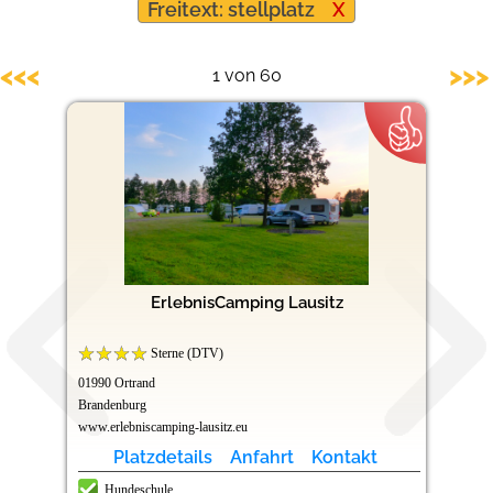
Freitext: stellplatz
X
Hundefreundliche Campingplätze
<<<
>>>
1 von 60
ErlebnisCamping Lausitz
Sterne (DTV)
01990 Ortrand
Brandenburg
www.erlebniscamping-lausitz.eu
Platzdetails
Anfahrt
Kontakt
Hundeschule