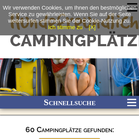
Wir verwenden Cookies, um Ihnen den bestmöglichen
Service zu gewährleisten. Wenn Sie auf der Seite
weitersurfen stimmen Sie der Cookie-Nutzung zu.
Ich stimme zu
[X]
Schnellsuche
60 Campingplätze gefunden:
Bach
Fluss
Meer
Gebirge
See
Wald/Wiesen
Stadtnah
Ganzjährig geöffnet