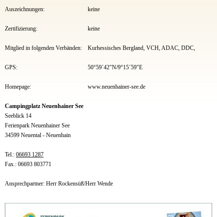
Auszeichnungen:
keine
Zertifizierung:
keine
Mitglied in folgenden Verbänden:
Kurhessisches Bergland, VCH, ADAC, DDC,
GPS:
50°59´42"N/9°15´59"E
Homepage:
www.neuenhainer-see.de
Campingplatz Neuenhainer See
Seeblick 14
Ferienpark Neuenhainer See
34599 Neuental - Neuenhain
Tel.:
06693 1287
Fax.: 06693 803771
Ansprechpartner: Herr Rockensüß/Herr Wende