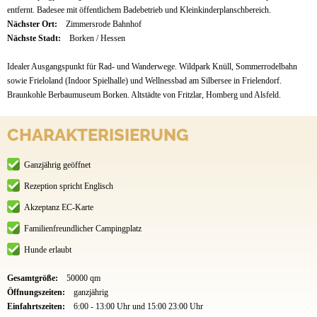
entfernt. Badesee mit öffentlichem Badebetrieb und Kleinkinderplanschbereich.
Nächster Ort:
Zimmersrode Bahnhof
Nächste Stadt:
Borken / Hessen
Idealer Ausgangspunkt für Rad- und Wanderwege. Wildpark Knüll, Sommerrodelbahn
sowie Frieloland (Indoor Spielhalle) und Wellnessbad am Silbersee in Frielendorf.
Braunkohle Berbaumuseum Borken. Altstädte von Fritzlar, Homberg und Alsfeld.
CHARAKTERISIERUNG
Ganzjährig geöffnet
Rezeption spricht Englisch
Akzeptanz EC-Karte
Familienfreundlicher Campingplatz
Hunde erlaubt
Gesamtgröße:
50000 qm
Öffnungszeiten:
ganzjährig
Einfahrtszeiten:
6:00 - 13:00 Uhr und 15:00 23:00 Uhr