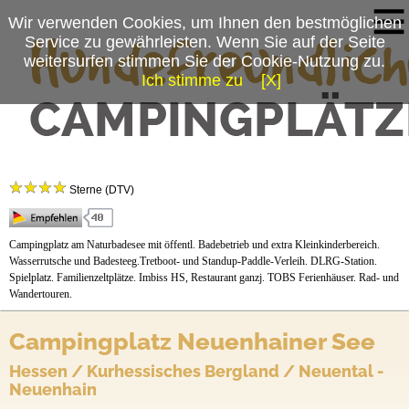
Wir verwenden Cookies, um Ihnen den bestmöglichen
Service zu gewährleisten. Wenn Sie auf der Seite
weitersurfen stimmen Sie der Cookie-Nutzung zu.
Ich stimme zu
[X]
Campingplatzmenü
Campingplatz Neuenhainer See
Platzdaten
Sterne (DTV)
Stellplätze
Preise & Prospekte
Campingplatz am Naturbadesee mit öffentl. Badebetrieb und extra Kleinkinderbereich.
Wasserrutsche und Badesteeg.Tretboot- und Standup-Paddle-Verleih. DLRG-Station.
Anfahrt
Spielplatz. Familienzeltplätze. Imbiss HS, Restaurant ganzj. TOBS Ferienhäuser. Rad- und
Wandertouren.
Campingplatz Neuenhainer See
Hessen / Kurhessisches Bergland / Neuental -
Neuenhain