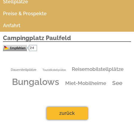
Stellplätze
Preise & Prospekte
Anfahrt
Campingplatz Paulfeld
Campingplatz Paulfeld
Campingplatz "Paulfeld"
Reisemobilstellplätze
Dauerstellplätze
Touristikstellplätze
OT Catterfeld
99887 Georgenthal
Bungalows
See
Miet-Mobilheime
Tel.:
036253 - 25171
Fax.: 036253 - 25165
Ansprechpartner: Daniela Disse
zurück