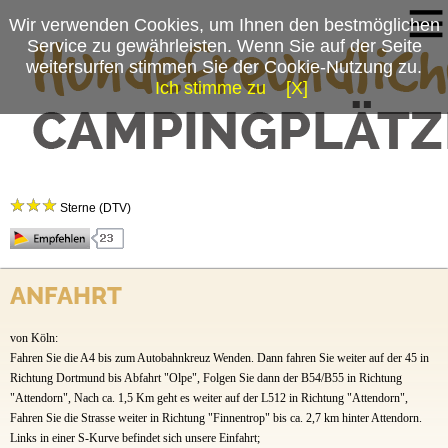
Wir verwenden Cookies, um Ihnen den bestmöglichen
Service zu gewährleisten. Wenn Sie auf der Seite
weitersurfen stimmen Sie der Cookie-Nutzung zu.
Ich stimme zu
[X]
Campingplatzmenü
Campingplatz Hof Biggen
Platzdaten
Sterne (DTV)
Stellplätze
Preise & Prospekte
Campingplatz Hof Biggen
ANFAHRT
Anfahrt
Finnentroper Str. 131
57439 Attendorn
von Köln:
Tel.:
Fahren Sie die A4 bis zum Autobahnkreuz Wenden. Dann fahren Sie weiter auf der 45 in
02722 / 95530
Fax.: 02722 / 9553-66
Richtung Dortmund bis Abfahrt "Olpe", Folgen Sie dann der B54/B55 in Richtung
"Attendorn", Nach ca. 1,5 Km geht es weiter auf der L512 in Richtung "Attendorn",
Ansprechpartner: Herr Boenicke
Fahren Sie die Strasse weiter in Richtung "Finnentrop" bis ca. 2,7 km hinter Attendorn.
Links in einer S-Kurve befindet sich unsere Einfahrt;