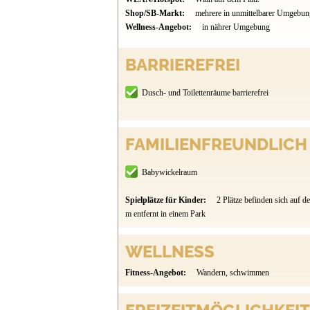
Shop/SB-Markt:
mehrere in unmittelbarer Umgebun
Wellness-Angebot:
in nährer Umgebung
BARRIEREFREI
Dusch- und Toilettenräume barrierefrei
FAMILIENFREUNDLICH
Babywickelraum
Spielplätze für Kinder:
2 Plätze befinden sich auf de
m entfernt in einem Park
WELLNESS
Fitness-Angebot:
Wandern, schwimmen