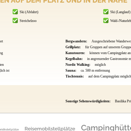
EN AUF DEM PLATZ UND IN DER NÄHE
Ski (Abfahrt)
Ski (Langlauf)
Streichelzoo
Wald-/Naturleh
rt
Bergwandern:
Ausgeschriebene Wanderwe
Grillplatz:
für Gruppen auf unserem Gruppe
ung
Kanutouren:
können vom Campingplatz an 
Kegelbahn:
in angrenzender Gastronomie m
ten
Nordic Walking:
möglich
ich ist
Sauna:
ca. 500 m entfernung
Tischtennis:
auf dem Campingplatz möglich 
Sonstige Sehenswürdigkeiten:
Basilika P
Campinghütt
Reisemobilstellplätze
ristikstellplätze