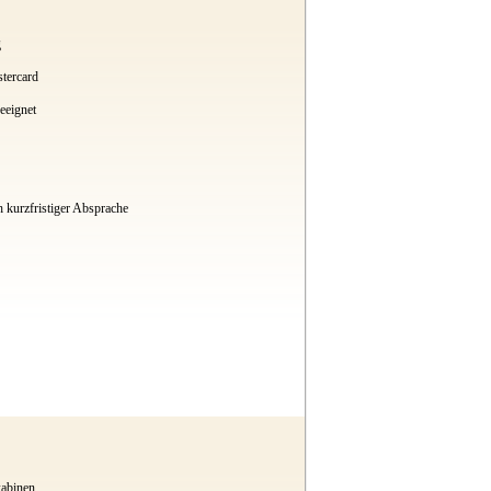
g
tercard
eeignet
h kurzfristiger Absprache
kabinen