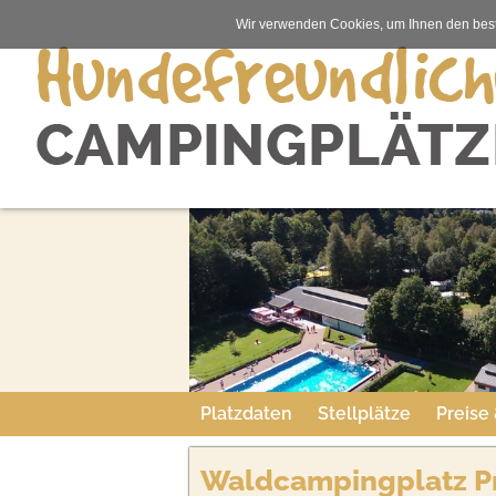
Wir verwenden Cookies, um Ihnen den best
Platzdaten
Stellplätze
Preise
Waldcampingplatz 