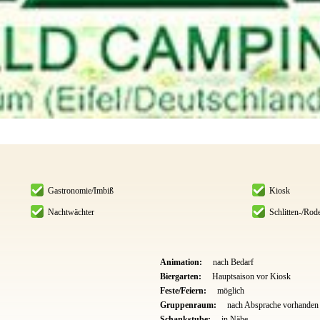
Gastronomie/Imbiß
Kiosk
Nachtwächter
Schlitten-/Rode
Animation:
nach Bedarf
Biergarten:
Hauptsaison vor Kiosk
Feste/Feiern:
möglich
Gruppenraum:
nach Absprache vorhanden
Schankstube:
in Nähe