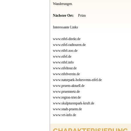
Wanderungen.
Nächster Ort:
Prüm
Interessante Links
www.eifel-direkt.de
www.eifel-radtouren.de
www.eifel-zoo.de
www.eifel.de
www.eifel.info
www.eifeltour.de
www.eifelverein.de
www.naturpark-hohesvenn-eifel.de
www.pruem-aktuell.de
www.pruemnetz.de
www.region-trier.de
www.skulpturenpark-kruft.de
www.stadt-pruem.de
www.vrt-info.de
CHARAKTERISIERUNG