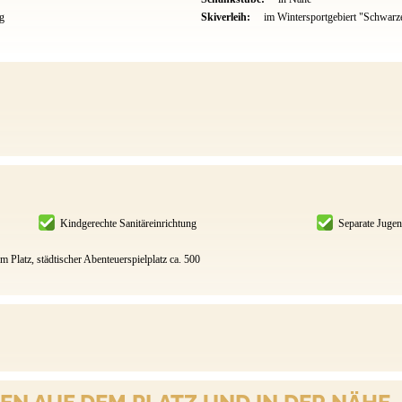
g
Skiverleih:
im Wintersportgebiert "Schwar
Kindgerechte Sanitäreinrichtung
Separate Juge
m Platz, städtischer Abenteuerspielplatz ca. 500