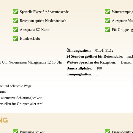
Spezielle Plätze für Spätanreisende
Wintercampin
Rezeption spricht Niederländisch
Akzeptanz Mas
Akzeptanz EC-Karte
Für Gruppen g
Hunde erlaubt
Öffnungszeiten:
01.01.-31.12.
24 Stunden geöffnet für Reisemobile:
nac
0 Uhr Nebensaison Mittagspause 12-15 Uhr
Weitere Sprachen der Rezeption:
Deutsch
Dauerstellplätze:
100
Campinghütten:
5
te und beleuchte Wege
Prüm
 alternative Schlafmöglichkeit
rstellen für Gruppen aller Art!
NG
Bügelmöglichkeit
Einzel-Sanitär