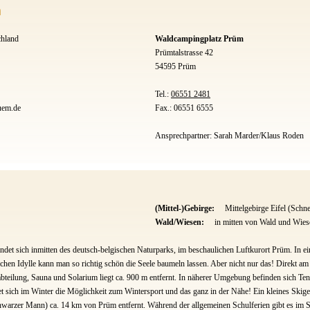
m
chland
Waldcampingplatz Prüm
Prümtalstrasse 42
54595 Prüm
Tel.:
06551 2481
uem.de
Fax.: 06551 6555
Ansprechpartner: Sarah Marder/Klaus Roden
(Mittel-)Gebirge:
Mittelgebirge Eifel (Schne
Wald/Wiesen:
in mitten von Wald und Wies
ndet sich inmitten des deutsch-belgischen Naturparks, im beschaulichen Luftkurort Prüm. In e
chen Idylle kann man so richtig schön die Seele baumeln lassen. Aber nicht nur das! Direkt am
eilung, Sauna und Solarium liegt ca. 900 m entfernt. In näherer Umgebung befinden sich Tenni
t sich im Winter die Möglichkeit zum Wintersport und das ganz in der Nähe! Ein kleines Skigebi
chwarzer Mann) ca. 14 km von Prüm entfernt. Während der allgemeinen Schulferien gibt es im 