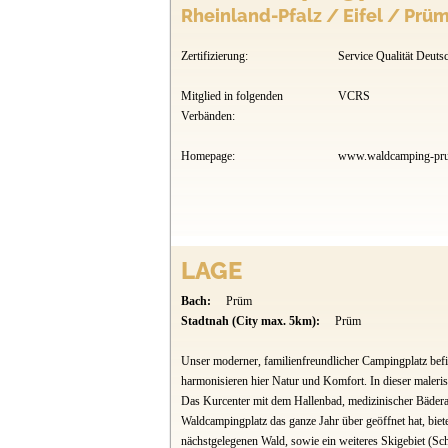
Rheinland-Pfalz / Eifel / Prü
Zertifizierung:
Service Qualität Deuts
Mitglied in folgenden
VCRS
Verbänden:
Homepage:
www.waldcamping-pr
LAGE
Bach:
Prüm
Stadtnah (City max. 5km):
Prüm
Unser moderner, familienfreundlicher Campingplatz befi
harmonisieren hier Natur und Komfort. In dieser maleris
Das Kurcenter mit dem Hallenbad, medizinischer Bäderabt
Waldcampingplatz das ganze Jahr über geöffnet hat, biete
nächstgelegenen Wald, sowie ein weiteres Skigebiet (S