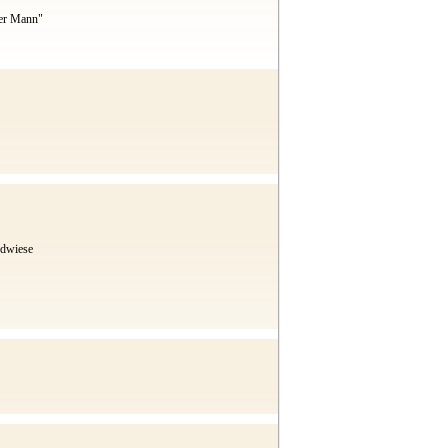
zer Mann"
ndwiese