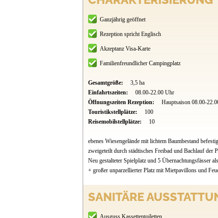
Ganzjährig geöffnet
Rezeption spricht Englisch
Akzeptanz Visa-Karte
Familienfreundlicher Campingplatz
Gesamtgröße:
3,5 ha
Einfahrtszeiten:
08.00-22.00 Uhr
Öffnungszeiten Rezeption:
Hauptsaison 08.00-22.0
Touristikstellplätze:
100
Reisemobilstellplätze:
10
ebenes Wiesengelände mit lichtem Baumbestand befestig
zweigeteilt durch städtisches Freibad und Bachlauf der 
Neu gestalteter Spielplatz und 5 Übernachtungsfässer als
+ großer unparzellierter Platz mit Mietpavillons und Feue
SANITÄRE AUSSTATTU
Ausguss Kassettentoiletten