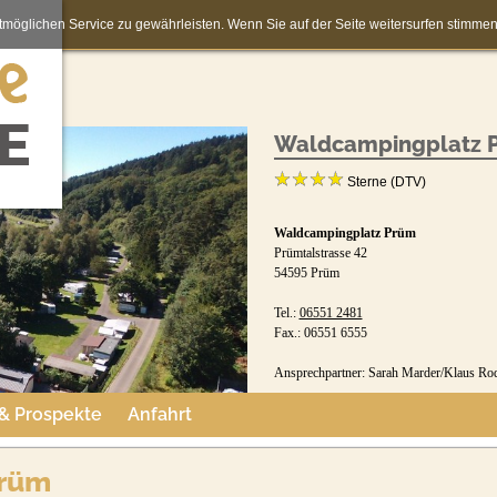
möglichen Service zu gewährleisten. Wenn Sie auf der Seite weitersurfen stimm
Waldcampingplatz 
Sterne (DTV)
Waldcampingplatz Prüm
Prümtalstrasse 42
54595 Prüm
Tel.:
06551 2481
Fax.: 06551 6555
Ansprechpartner: Sarah Marder/Klaus Ro
 & Prospekte
Anfahrt
Prüm