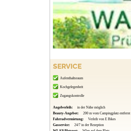
SERVICE
Aufenthaltsraum
Kochgelegenheit
Zugangskontrolle
Angelverleih:
in der Nähe möglich
Beauty-Angebot:
200 m vom Campingplatz entfernt
Fahrradvermietung:
Verleih von E Bikes
Gasservice:
24/7 in der Rezeption
WLAN/Hotspot:
Wlan auf dem Platz