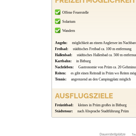
FREIZEITMÖGLICHKEIT
Offene Feuerstelle
Solarium
Wandern
Angeln:
möglichkeit an einem Anglersee im Nachbaro
Freibad:
städtisches Freibad ca. 100 m entfernung
Hallenbad:
städtisches Hallenbad ca. 500 m entfern
Kartbahn:
in Bitburg
Nachtleben:
Gastronomie von Prüm ca. 20 Gehminu
Reiten:
es gibt einen Reitstall in Prüm wo Reiten mögl
Tennis:
angrenzend an den Campingplatz möglich
AUSFLUGSZIELE
Freizeitbad:
kleines in Prüm großes in Bitburg
Städtetour:
nach Absprache Stadtführung Prüm
Dauerstellplätze
Tou