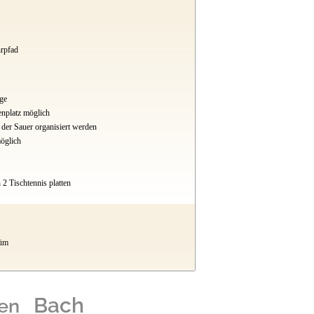
rpfad
ge
nplatz möglich
der Sauer organisiert werden
öglich
2 Tischtennis platten
rüm
Bach
en