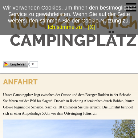
Wir verwenden Cookies, um Ihnen den bestmöglichen
Service zu gewährleisten. Wenn Sie auf der Seite
weitersurfen stimmen Sie der Cookie-Nutzung zu.
Ich stimme zu
[X]
Campingplatzmenü
Freizeitcamp am Wasser
Platzdaten
Stellplätze
Herzlich willkommen im Freizeitcamp Am Wasser!
Preise & Prospekte
ANFAHRT
Anfahrt
Unser Campingplatz liegt zwischen der Ostsee und dem Breeger Bodden in der Schaabe.
Sie fahren auf der B96 bis Sagard. Danach in Richtung Altenkirchen durch Bobbin, hinter
News
Glowe beginnt die Schaabe. Nach ca. 10 km haben Sie uns erreicht. Die Einfahrt befindet
sich an einer Ampelanlage 500m vor dem Ortseingang Juliusruh.