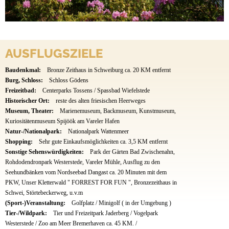
AUSFLUGSZIELE
Baudenkmal:
Bronze Zeithaus in Schweiburg ca. 20 KM entfernt
Burg, Schloss:
Schloss Gödens
Freizeitbad:
Centerparks Tossens / Spassbad Wiefelstede
Historischer Ort:
reste des alten friesischen Heerweges
Museum, Theater:
Marienemuseum, Backmuseum, Kunstmuseum,
Kuriositätenmuseum Spijöök am Vareler Hafen
Natur-/Nationalpark:
Nationalpark Wattenmeer
Shopping:
Sehr gute Einkaufsmöglichkeiten ca. 3,5 KM entfernt
Sonstige Sehenswürdigkeiten:
Park der Gärten Bad Zwischenahn,
Rohdodendronpark Westerstede, Vareler Mühle, Ausflug zu den
Seehundbänken vom Nordseebad Dangast ca. 20 Minuten mit dem
PKW, Unser Kletterwald " FORREST FOR FUN ", Bronzezeithaus in
Schwei, Störtebeckerweg, u.v.m
(Sport-)Veranstaltung:
Golfplatz / Minigolf ( in der Umgebung )
Tier-/Wildpark:
Tier und Freizeitpark Jaderberg / Vogelpark
Westerstede / Zoo am Meer Bremerhaven ca. 45 KM. /