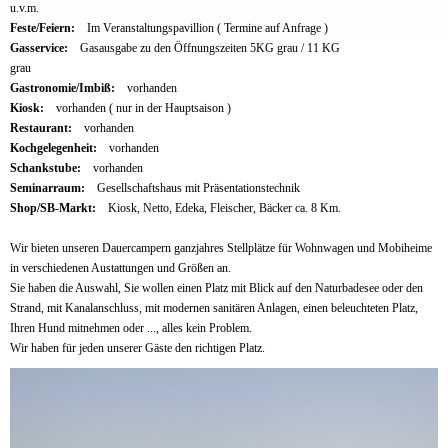
u.v.m.
Feste/Feiern:
Im Veranstaltungspavillion ( Termine auf Anfrage )
Gasservice:
Gasausgabe zu den Öffnungszeiten 5KG grau / 11 KG
grau
Gastronomie/Imbiß:
vorhanden
Kiosk:
vorhanden ( nur in der Hauptsaison )
Restaurant:
vorhanden
Kochgelegenheit:
vorhanden
Schankstube:
vorhanden
Seminarraum:
Gesellschaftshaus mit Präsentationstechnik
Shop/SB-Markt:
Kiosk, Netto, Edeka, Fleischer, Bäcker ca. 8 Km.
Wir bieten unseren Dauercampern ganzjahres Stellplätze für Wohnwagen und Mobiheime
in verschiedenen Austattungen und Größen an.
Sie haben die Auswahl, Sie wollen einen Platz mit Blick auf den Naturbadesee oder den
Strand, mit Kanalanschluss, mit modernen sanitären Anlagen, einen beleuchteten Platz,
Ihren Hund mitnehmen oder ..., alles kein Problem.
Wir haben für jeden unserer Gäste den richtigen Platz.