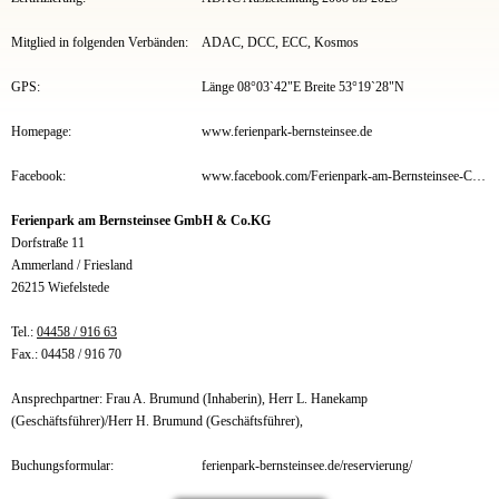
Mitglied in folgenden Verbänden:
ADAC, DCC, ECC, Kosmos
GPS:
Länge 08°03`42"E Breite 53°19`28"N
Homepage:
www.ferienpark-bernsteinsee.de
Facebook:
www.facebook.com/Ferienpark-am-Bernsteinsee-Conneforde-450330168390600/
Ferienpark am Bernsteinsee GmbH & Co.KG
Dorfstraße 11
Ammerland / Friesland
26215 Wiefelstede
Tel.:
04458 / 916 63
Fax.: 04458 / 916 70
Ansprechpartner: Frau A. Brumund (Inhaberin), Herr L. Hanekamp
(Geschäftsführer)/Herr H. Brumund (Geschäftsführer),
Buchungsformular:
ferienpark-bernsteinsee.de/reservierung/