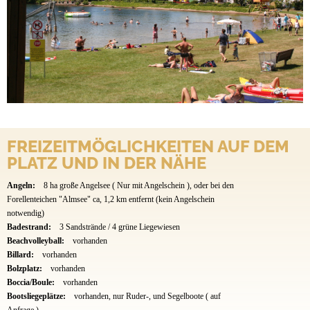
FREIZEITMÖGLICHKEITEN AUF DEM
PLATZ UND IN DER NÄHE
Angeln:
8 ha große Angelsee ( Nur mit Angelschein ), oder bei den
Forellenteichen "Almsee" ca, 1,2 km entfernt (kein Angelschein
notwendig)
Badestrand:
3 Sandstrände / 4 grüne Liegewiesen
Beachvolleyball:
vorhanden
Billard:
vorhanden
Bolzplatz:
vorhanden
Boccia/Boule:
vorhanden
Bootsliegeplätze:
vorhanden, nur Ruder-, und Segelboote ( auf
Anfrage )