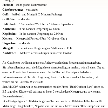
Freibad:
10 ha großer Naturbadesee
Gästebetreuung:
vorhanden
Golf:
Fußball- und Minigolf (5 Minuten Fußweg)
Grillhütte:
vorhanden
Hallenbad:
" Swemmbad Wiefelstede " / diverse Spassbäder
Kartbahn:
In der näheren Umgebung ca. 8 Km
Kegelbahn:
In der näheren Umgebung ca. 2,0 Km
Klettern:
Kletterwald Forrest 4 Fun ( Größe ca. 4 ha )
Liegewiese:
vorhanden
Minigolf:
In der näheren Umgebung ca. 5 Minuten zu Fuß
Nachtleben:
Mehrere Veranstaltungen in unserem Pavillon
Als Gast bieten wir Ihnen in unserer Anlage verschiedene Freizeitgestaltungsangebote.
Sie haben allerdings auch die Möglichkeit einen Ausflug zu machen, wie z.B einen Tag auf
einer der Friesischen Inseln oder einen Tag im Tier und Freizeitpark Jaderberg.
Informationsmaterial über die Umgebung, finden Sie bei uns an der Information, oder
vorher bei der Touristik Wiefelstede.
Seit Juli 2007 haben wir in zusammenarbeit mit der Firma "Buhl Outdoor Park" einen ca.
3,5 ha großen Kletterwald eröffnet, er bietet 6 verschiedene Kletterpacours sowie einen
Bogenschießstand.
Eine Einzigartige ca. 100 Meter lange Seeüberquerung in ca. 10 Metern höhe, bis zu 20
Meter lange Hängebrücken, Nepalbrücke und ein ca. 7 Meter hoher "Base Jump" sind nur