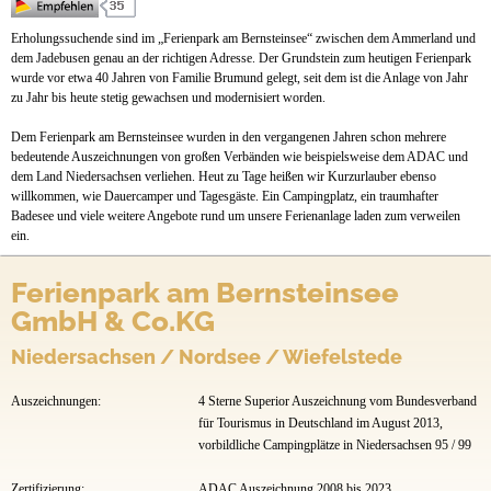
Mietobjekte
Erholungssuchende sind im „Ferienpark am Bernsteinsee“ zwischen dem Ammerland und
dem Jadebusen genau an der richtigen Adresse. Der Grundstein zum heutigen Ferienpark
Preise & Prospekte
wurde vor etwa 40 Jahren von Familie Brumund gelegt, seit dem ist die Anlage von Jahr
zu Jahr bis heute stetig gewachsen und modernisiert worden.
Anfahrt
Dem Ferienpark am Bernsteinsee wurden in den vergangenen Jahren schon mehrere
bedeutende Auszeichnungen von großen Verbänden wie beispielsweise dem ADAC und
dem Land Niedersachsen verliehen. Heut zu Tage heißen wir Kurzurlauber ebenso
willkommen, wie Dauercamper und Tagesgäste. Ein Campingplatz, ein traumhafter
Badesee und viele weitere Angebote rund um unsere Ferienanlage laden zum verweilen
ein.
Ferienpark am Bernsteinsee
GmbH & Co.KG
Niedersachsen / Nordsee / Wiefelstede
Auszeichnungen:
4 Sterne Superior Auszeichnung vom Bundesverband
für Tourismus in Deutschland im August 2013,
vorbildliche Campingplätze in Niedersachsen 95 / 99
Zertifizierung:
ADAC Auszeichnung 2008 bis 2023