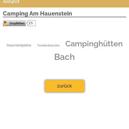
Anfahrt
Camping Am Hauenstein
Camping Am Hauenstein
Campinghütten
Seestrasse 9-11
Dauerstellplätze
Touristikstellplätze
Altenveldorf
92355 Velburg
Bach
Tel.:
09182 454
Fax.: 09182 902251
Ansprechpartner: Monika Schmidt
zurück