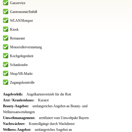
Gasservice
Gastronomie/Imbiß
WLAN/Hotspot
Kiosk
Restaurant
Motorrollervermietung
Kochgelegenheit
Schankstube
Shop/SB-Markt
Zugangskontrolle
Angelverleih:
Angelkartenvertrieb für die Rott
Arzt / Krankenhaus:
Kurarzt
Beauty-Angebot:
umfangreiches Angebot an Beauty- und
Wellnessanwendungen
Umweltmanagement:
zertifiziert vom Umweltpakt Bayern
Nachtwächter:
Kontrollgänge durch Wachdienst
Wellness-Angebot:
umfangreiches Angebot an