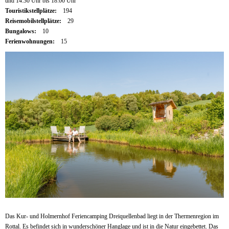
und 14:30 Uhr bis 18:00 Uhr
Touristikstellplätze:
194
Reisemobilstellplätze:
29
Bungalows:
10
Ferienwohnungen:
15
Das Kur- und Holmernhof Feriencamping Dreiquellenbad liegt in der Thermenregion im
Rottal. Es befindet sich in wunderschöner Hanglage und ist in die Natur eingebettet. Das