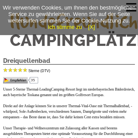
Wir verwenden Cookies, um Ihnen den bestmöglichen
Service zu gewährleisten. Wenn Sie auf der Seite
weitersurfen stimmen Sie der Cookie-Nutzung zu.
Ich stimme zu
[X]
Campingplatzmenü
Kur- & Feriencamping Holmernhof
Platzdaten
Dreiquellenbad
Stellplätze
Sterne (DTV)
Mietobjekte
Unser 5-Sterne Thermal-LeadingCamping-Resort liegt im niederbayerischen Bäderdreieck,
Preise & Prospekte
auch bayerische Toskana genannt und im größten Golfresort Europas.
Anfahrt
Direkt auf der Anlage können Sie in unserer Thermal-Vital-Oase mit Thermalhallenbad, -
whirlpool, Sole-Außenbecken, verschiedenen Saunen, Dampfgrotte und vielem mehr
News
entspannen – das Beste daran ist, dass Sie dafür keinen Cent extra bezahlen müssen.
Unser Therapie- und Wellnesszentrum mit Zulassung aller Kassen und bestens
ausgebildeten Therapeuten bietet eine optimale Voraussetzung für die Durchführung einer