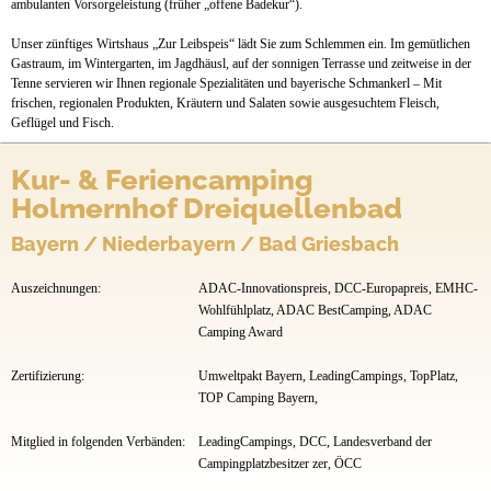
ambulanten Vorsorgeleistung (früher „offene Badekur“).
Unser zünftiges Wirtshaus „Zur Leibspeis“ lädt Sie zum Schlemmen ein. Im gemütlichen
Gastraum, im Wintergarten, im Jagdhäusl, auf der sonnigen Terrasse und zeitweise in der
Tenne servieren wir Ihnen regionale Spezialitäten und bayerische Schmankerl – Mit
frischen, regionalen Produkten, Kräutern und Salaten sowie ausgesuchtem Fleisch,
Geflügel und Fisch.
Kur- & Feriencamping
Holmernhof Dreiquellenbad
Bayern / Niederbayern / Bad Griesbach
Auszeichnungen:
ADAC-Innovationspreis, DCC-Europapreis, EMHC-
Wohlfühlplatz, ADAC BestCamping, ADAC
Camping Award
Zertifizierung:
Umweltpakt Bayern, LeadingCampings, TopPlatz,
TOP Camping Bayern,
Mitglied in folgenden Verbänden:
LeadingCampings, DCC, Landesverband der
Campingplatzbesitzer zer, ÖCC