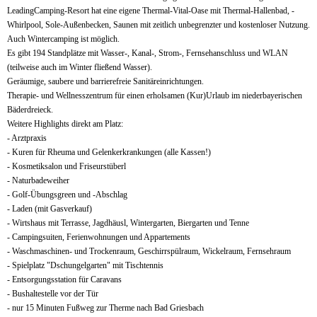
LeadingCamping-Resort hat eine eigene Thermal-Vital-Oase mit Thermal-Hallenbad, -
Whirlpool, Sole-Außenbecken, Saunen mit zeitlich unbegrenzter und kostenloser Nutzung.
Auch Wintercamping ist möglich.
Es gibt 194 Standplätze mit Wasser-, Kanal-, Strom-, Fernsehanschluss und WLAN
(teilweise auch im Winter fließend Wasser).
Geräumige, saubere und barrierefreie Sanitäreinrichtungen.
Therapie- und Wellnesszentrum für einen erholsamen (Kur)Urlaub im niederbayerischen
Bäderdreieck.
Weitere Highlights direkt am Platz:
- Arztpraxis
- Kuren für Rheuma und Gelenkerkrankungen (alle Kassen!)
- Kosmetiksalon und Friseurstüberl
- Naturbadeweiher
- Golf-Übungsgreen und -Abschlag
- Laden (mit Gasverkauf)
- Wirtshaus mit Terrasse, Jagdhäusl, Wintergarten, Biergarten und Tenne
- Campingsuiten, Ferienwohnungen und Appartements
- Waschmaschinen- und Trockenraum, Geschirrspülraum, Wickelraum, Fernsehraum
- Spielplatz "Dschungelgarten" mit Tischtennis
- Entsorgungsstation für Caravans
- Bushaltestelle vor der Tür
- nur 15 Minuten Fußweg zur Therme nach Bad Griesbach