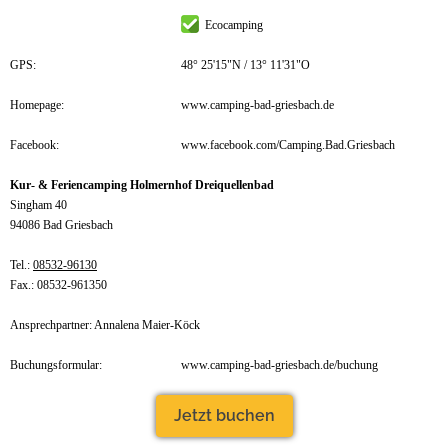
Ecocamping
GPS:
48° 25'15"N / 13° 11'31"O
Homepage:
www.camping-bad-griesbach.de
Facebook:
www.facebook.com/Camping.Bad.Griesbach
Kur- & Feriencamping Holmernhof Dreiquellenbad
Singham 40
94086 Bad Griesbach
Tel.:
08532-96130
Fax.: 08532-961350
Ansprechpartner: Annalena Maier-Köck
Buchungsformular:
www.camping-bad-griesbach.de/buchung
Jetzt buchen