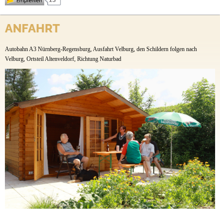
Anfahrt
Camping Am Hauenstein
ANFAHRT
Seestrasse 9-11
Altenveldorf
Autobahn A3 Nürnberg-Regensburg, Ausfahrt Velburg, den Schildern folgen nach
92355 Velburg
Velburg, Ortsteil Altenveldorf, Richtung Naturbad
Tel.:
09182 454
Fax.: 09182 902251
Ansprechpartner: Monika Schmidt