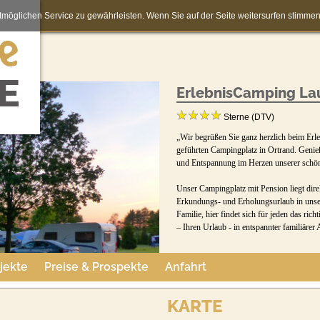
möglichen Service zu gewährleisten. Wenn Sie auf der Seite weitersurfen stimm
ErlebnisCamping Lau
Sterne (DTV)
„Wir begrüßen Sie ganz herzlich beim Erle
geführten Campingplatz in Ortrand. Genieß
und Entspannung im Herzen unserer schön
Unser Campingplatz mit Pension liegt dire
Erkundungs- und Erholungsurlaub in unser
Familie, hier findet sich für jeden das ric
– Ihren Urlaub - in entspannter familiär
jekte
Preise & Prospekte
Anfahrt
KARTE