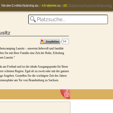
News
Plätze finden
Impressum
Datenschutzerklärung
en Sie der Cookie-Nutzung zu.
Ich stimme zu
[X]
sitz
bniscamping Lausitz – unserem liebevoll und familiär
en Sie mit Ihrer Familie eine Zeit der Ruhe, Erholung
en Lausitz.“
kt am Freibad und ist der ideale Ausgangspunkt für Ihren
er schönen Region. Egal ob zu zweit oder mit der ganzen
htige Angebot. Genießen Sie die wichtigste Zeit des Jahres
er Atmosphäre am Tor von Brandenburg zu Sachsen.