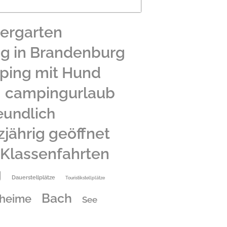
iergarten
g in Brandenburg
ing mit Hund
campingurlaub
eundlich
jährig geöffnet
Klassenfahrten
g
Dauerstellplätze
Touristikstellplätze
Bach
lheime
See