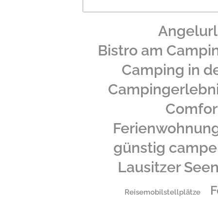
Angelur
Bistro am Campi
Camping in de
Campingerlebn
Comfor
Ferienwohnung
günstig campe
Lausitzer See
F
Reisemobilstellplätze