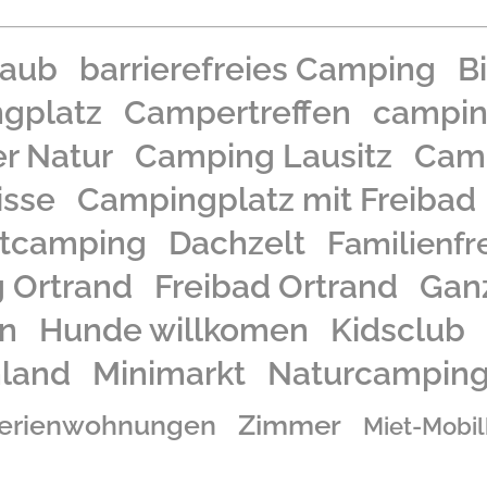
laub
barrierefreies Camping
B
ngplatz
Campertreffen
campin
r Natur
Camping Lausitz
Camp
isse
Campingplatz mit Freibad
tcamping
Dachzelt
Familienfr
 Ortrand
Freibad Ortrand
Ganz
n
Hunde willkomen
Kidsclub
nland
Minimarkt
Naturcampin
Zimmer
erienwohnungen
Miet-Mobi