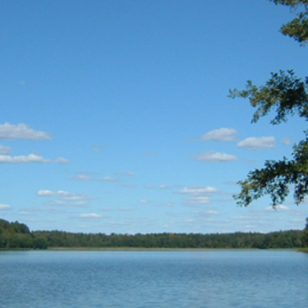
- Haustiere sind herzlich willkommen
- 5000 qm Hundeauslauf und Hundebadest
- Angelkartenverkauf
- Vermietung von Schlaffässern, Baumze
- 20 Reisemobilstellplätze
- während der Hauptsaison 24-h Anreise m