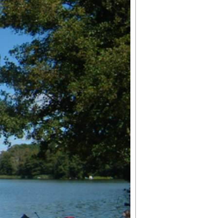
elle
lte, Ferienhäusern, Bungalows und Wohnwagen
öglich bei vorheriger telefonischer Absprache