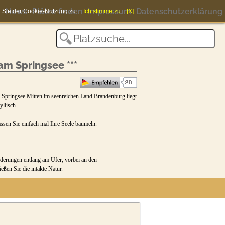
News
Plätze finden
Impressum
Datenschutzerklärung
en Sie der Cookie-Nutzung zu.
Ich stimme zu
[X]
m Springsee ***
pringsee Mitten im seenreichen Land Brandenburg liegt
llisch.
assen Sie einfach mal Ihre Seele baumeln.
derungen entlang am Ufer, vorbei an den
ßen Sie die intakte Natur.
ich und tanken Sie positive Energie.
 einen großzügigen Freiraum.
ut ausgebauten Rad- und Wanderwegen die Umgebung