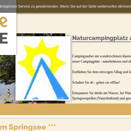
möglichen Service zu gewährleisten. Wenn Sie auf der Seite weitersurfen stimm
Naturcampingplatz a
Campingzauber am wunderschönen klaren S
unser Campingplatz - naturbelassen und idy
Entfliehen Sie dem stressigen Alltag und l
Schalten Sie ab - gehen sie offline!
Entspannen Sie direkt am Wasser, bei Wan
Springseequellen (Naturdenkmal) und genie
Nehmen Sie sich einfach mal Zeit nur für s
Das weitläufige Gelände bietet jedem Gast
m Springsee ***
Erkunden Sie per Rad oder zu Fuß auf g