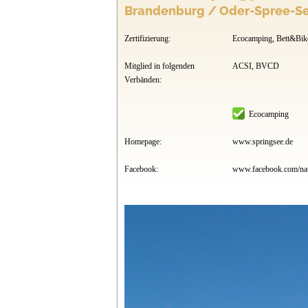
Brandenburg / Oder-Spree-Se
Zertifizierung:
Ecocamping, Bett&Bik
Mitglied in folgenden
ACSI, BVCD
Verbänden:
Ecocamping
Homepage:
www.springsee.de
Facebook:
www.facebook.com/nat