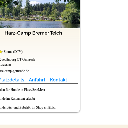
Harz-Camp Bremer Teich
Camping- & Fe
Sterne (DTV)
Sterne (DTV
Quedlinburg OT Gernrode
14715 Ferchesar
n-Anhalt
Brandenburg
rz-camp-gernrode.de
www.campingpark-buntspe
Platzdetails
Anfahrt
Kontakt
Platzdetails
den für Hunde in Fluss/See/Meer
Hundewiese (Freilauf
nde im Restaurant erlaubt
Baden für Hunde in 
ndefutter und Zubehör im Shop erhältlich
Hunde im Restaurant 