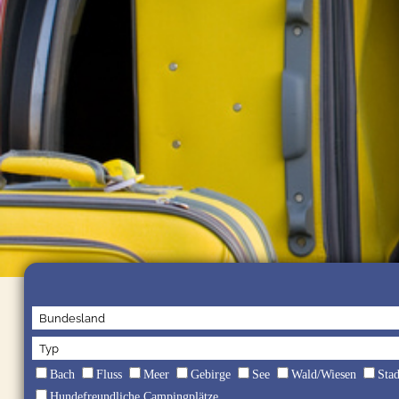
Bach
Fluss
Meer
Gebirge
See
Wald/Wiesen
Sta
Hundefreundliche Campingplätze