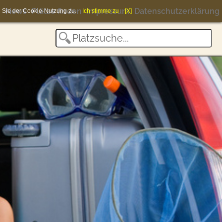
News
Plätze finden
Impressum
Datenschutzerklärung
en Sie der Cookie-Nutzung zu.
Ich stimme zu
[X]