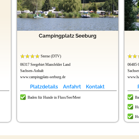
Campingplatz Seeburg
Sterne (DTV)
06317 Seegebiet Mansfelder Land
06485 
Sachsen-Anhalt
Sachse
www.campingplatz-seeburg.de
www.ha
Platzdetails
Anfahrt
Kontakt
Baden für Hunde in Fluss/See/Meer
Ba
Hu
Hu