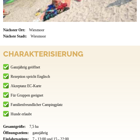
Nächster Ort:
Wiesmoor
Nächste Stadt:
Wiesmoor
CHARAKTERISIERUNG
Ganzjährig geöffnet
Rezeption spricht Englisch
Akzeptanz EC-Karte
Für Gruppen geeignet
Familienfreundlicher Campingplatz
Hunde erlaubt
Gesamtgröße:
7,5 ha
Öffnungszeiten:
ganzjährig
Einfahrtszeiten:
7 - 13:00 und 15 - 22:00