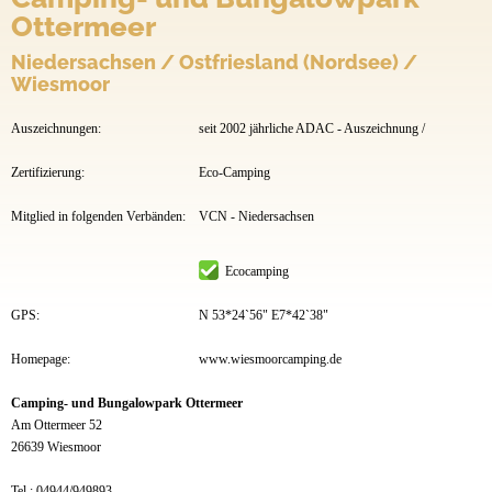
Ottermeer
Niedersachsen / Ostfriesland (Nordsee) /
Wiesmoor
Auszeichnungen:
seit 2002 jährliche ADAC - Auszeichnung /
Zertifizierung:
Eco-Camping
Mitglied in folgenden Verbänden:
VCN - Niedersachsen
Ecocamping
GPS:
N 53*24`56" E7*42`38"
Homepage:
www.wiesmoorcamping.de
Camping- und Bungalowpark Ottermeer
Am Ottermeer 52
26639 Wiesmoor
Tel.:
04944/949893