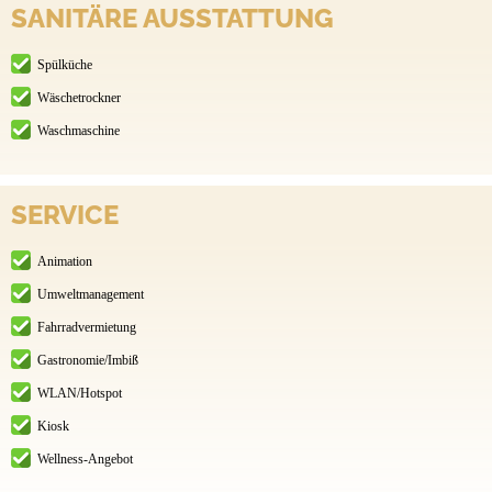
SANITÄRE AUSSTATTUNG
Spülküche
Wäschetrockner
Waschmaschine
SERVICE
Animation
Umweltmanagement
Fahrradvermietung
Gastronomie/Imbiß
WLAN/Hotspot
Kiosk
Wellness-Angebot