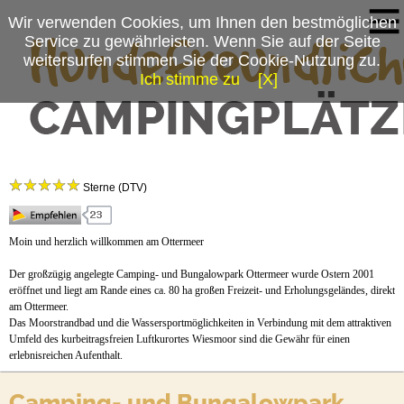
Wir verwenden Cookies, um Ihnen den bestmöglichen
Service zu gewährleisten. Wenn Sie auf der Seite
weitersurfen stimmen Sie der Cookie-Nutzung zu.
Ich stimme zu
[X]
Campingplatzmenü
Camping- und Bungalowpark Ottermeer
Platzdaten
Sterne (DTV)
Stellplätze
Anfahrt
Moin und herzlich willkommen am Ottermeer
Der großzügig angelegte Camping- und Bungalowpark Ottermeer wurde Ostern 2001
eröffnet und liegt am Rande eines ca. 80 ha großen Freizeit- und Erholungsgeländes, direkt
am Ottermeer.
Das Moorstrandbad und die Wassersportmöglichkeiten in Verbindung mit dem attraktiven
Umfeld des kurbeitragsfreien Luftkurortes Wiesmoor sind die Gewähr für einen
erlebnisreichen Aufenthalt.
Camping- und Bungalowpark