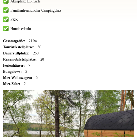
Akzeptanz EC-Karte
Familienfreundlicher Campingplatz
FKK
Hunde erlaubt
Gesamtgröße:
21 ha
Touristikstellplätze:
50
Dauerstellplätze:
250
Reisemobilstellplätze:
20
Ferienhäuser:
7
Bungalows:
3
Miet-Wohnwagen:
5
Miet-Zelte:
2