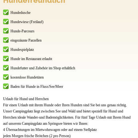
Hundefreundlich
- Haustiere sind herzlich willkommen
Hundedusche
- 5000 qm Hundeauslauf und Hundebadestelle
Hundewiese (Freilauf)
- Angelkartenverkauf
Hunde-Parcours
- Vermietung von Schlaffässern, Baumzelte, Ferienhäusern, Bungalows und Wohnwagen
eingezäunte Parzellen
Hundespielplatz
- 20 Reisemobilstellplätze
Hunde im Restaurant erlaubt
- während der Hauptsaison 24-h Anreise möglich bei vorheriger telefonischer Absprache
Hundefutter und Zubehör im Shop erhältlich
kostenlose Hundetüten
Baden für Hunde in Fluss/See/Meer
Urlaub für Hund und Herrchen
Für einen Urlaub mit ihrem Hunde oder Ihren Hunden sind Sie bei uns genau richtig.
Unser Campingplatz liegt zwischen See und Wald und bietet speziell für Hund und
Herrchen ideale Wander-und Bademöglichkeiten. Für fünf Tage Urlaub mit Ihrem Hund
auf unserem Campingplatz am Springsee bieten wir Ihnen:
4 Übernachtungen im Mietwohnwagen oder auf einem Stellplatz
jeden Morgen frische Brötchen (2 pro Person)