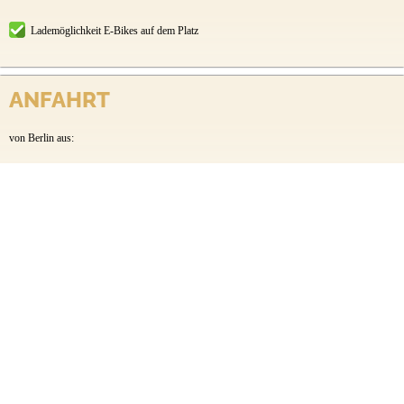
Lademöglichkeit E-Bikes auf dem Platz
ANFAHRT
von Berlin aus:
über die Autobahn A12 Berlin-Frankfurt/Oder, Abfahrt
Storkow, Richtung Stadt Storkow, auf der B246 bis
Wendisch Rietz Siedlung, über Ahrensdorf nach Limsdorf,
dann Richtung Möllendorf, nach 800m links zum Springsee.
von Dresden aus:
über die Autobahn A13 Abfahrt Duben, Richtung Lübben,
1km hinter Lübben links ab Richtung Neu Lübbenau, über
Alt Schadow nach Limsdorf, dann Richtung Möllendorf,
nach 800m links zum Springsee