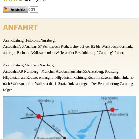
Sterne (DTV)
Anfahrt
Idyllisch zwischen Wasser, Wald und Wiesen liegt unser Camping Waldsee – in Mitten des
Fränkischen Seenlandes. Hier können Sie das ganze Jahr über den Campingurlaub
ANFAHRT
inmitten der Natur mit Komfort genießen. Neben Stellplätzen bieten wir auch Blockhütten,
Mobilheime und eine Ferienwohnung an. Aktivitäten wie Schwimmen, Stand Up Paddeln,
Aus Richtung Heilbronn/Nürnberg:
Schlauch – und Tretbootfahren, Angeln, Radfahren und Wandern sind direkt vor der
Haustür möglich. Auch den kleinen Gästen wird es mit unserer Kinderanimation (bay.
Autobahn A 6 Ausfahrt 57 Schwabach-Roth, weiter auf der B2 bis Wernsbach, dort links
Ferien) sowie durch unseren Spiel- und Bolzplatz nicht langweilig.
abbiegen Richtung Wallesau und in Wallesau der Beschilderung "Camping" folgen.
Aus Richtung München/Nürnberg:
Autobahn A9 Nürnberg - München Autobahnausfahrt 55 Allersberg, Richtung
Hilpoltstein am Rothsee entlang, in Hilpoltstein Richtung Roth. In Eckersmühlen links ab
nach Wallesau und in Wallesau die 1. Straße links abbiegen. Der Beschilderung Camping
folgen.