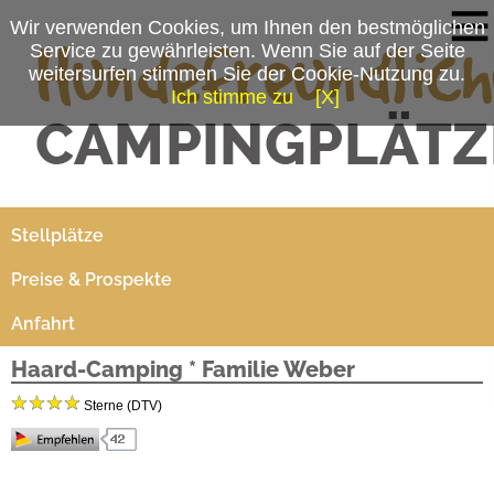
Wir verwenden Cookies, um Ihnen den bestmöglichen
Service zu gewährleisten. Wenn Sie auf der Seite
weitersurfen stimmen Sie der Cookie-Nutzung zu.
Ich stimme zu
[X]
Campingplatzmenü
Platzdaten
Stellplätze
Preise & Prospekte
Anfahrt
Haard-Camping * Familie Weber
Sterne (DTV)
Dauer- und Touristik-Camping im nördlichen Ruhrgebiet, am Tor zum Münsterland.