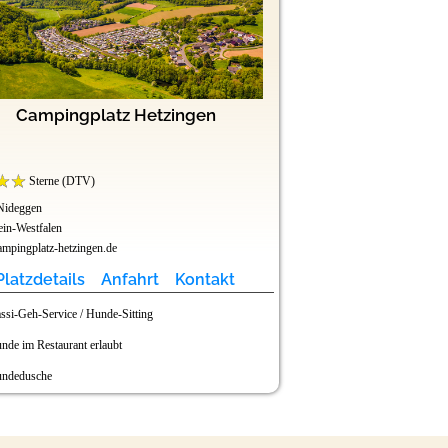
Campingplatz Hetzingen
Sterne (DTV)
Nideggen
in-Westfalen
mpingplatz-hetzingen.de
Platzdetails
Anfahrt
Kontakt
ssi-Geh-Service / Hunde-Sitting
nde im Restaurant erlaubt
ndedusche