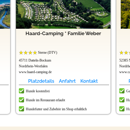
Haard-Camping * Familie Weber
Sterne (DTV)
45711 Datteln-Bockum
52385 
Nordrhein-Westfalen
Nordrhe
www.haard-camping.de
www.ca
Platzdetails
Anfahrt
Kontakt
Hunde kostenfrei
Ga
Hunde im Restaurant erlaubt
Hu
Hundefutter und Zubehör im Shop erhältlich
Hu