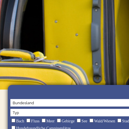
Bach
Fluss
Meer
Gebirge
See
Wald/Wiesen
Sta
Hundefreundliche Campingplätze