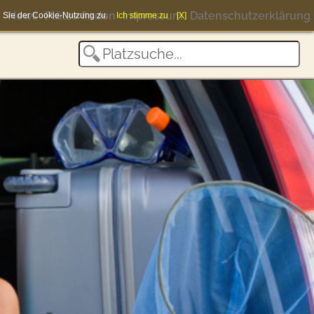
News
Plätze finden
Impressum
Datenschutzerklärung
en Sie der Cookie-Nutzung zu.
Ich stimme zu
[X]