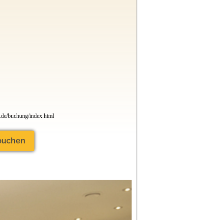
ude ist 8 km entfernt, Ganderkesee 6 km. Oldenburg und
inuten zu erreichen.
intersaison geöffnet. Unser Restauraunt SeeHuus mit
n an den Wochenenden für Sie geöffnet.
lich gehalten, deshalb empfehlen wir Ihnen im Internet
angreicheren Eindruck der Anlage zu verschaffen – das
bendigen Gesamteindruck.
e.de/buchung/index.html
 buchen