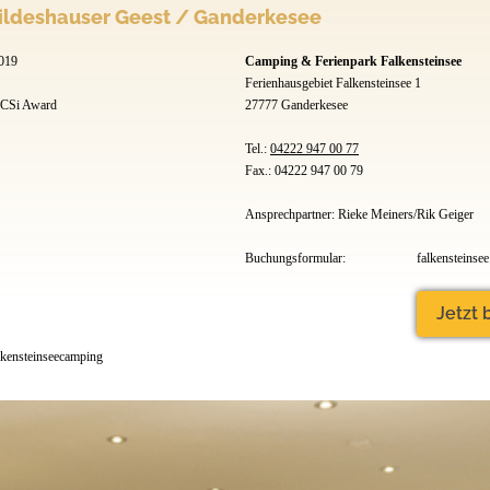
ildeshauser Geest / Ganderkesee
Hasbruch, die Lütje Antje und und und. H
Bremen sind bequem mit dem Auto in 20 M
Wir haben im Übrigen auch während der W
019
Camping & Ferienpark Falkensteinsee
seinem Wintergarten und Seeblick hat dan
Ferienhausgebiet Falkensteinsee 1
Unser Hausprospekt ist kurz und übersicht
ACSi Award
27777 Ganderkesee
auf www.falkensteinsee.de sich einen umf
Video ermöglicht ebenfalls noch einen le
Tel.:
04222 947 00 77
Fax.: 04222 947 00 79
Ansprechpartner: Rieke Meiners/Rik Geiger
Buchungsformular:
falkensteinse
Jetzt
kensteinseecamping