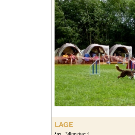
LAGE
See:
Falkensteinsee ;)