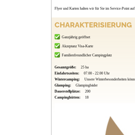
Flyer und Karten halten wir für Sie im Service-Point auf 
CHARAKTERISIERUNG
Ganzjährig geöffnet
Akzeptanz Visa-Karte
Familienfreundlicher Campingplatz
Gesamtgröße:
25 ha
Einfahrtszeiten:
07.00 - 22.00 Uhr
Wintercamping:
Unsere Winterbesonderheiten könnt 
Glamping:
Glampingbäder
Dauerstellplätze:
200
Campinghütten:
18