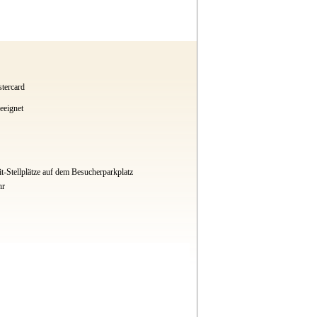
tercard
eeignet
it-Stellplätze auf dem Besucherparkplatz
hr