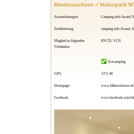
Niedersachsen / Naturpark W
Auszeichnungen:
Camping.info Award 2
Zertifizierung:
camping.info Award, 
Mitglied in folgenden
BVCD, VCN
Verbänden:
Ecocamping
GPS:
53°2´48
Homepage:
www.falkensteinsee.de
Facebook:
www.facebook.com/fal