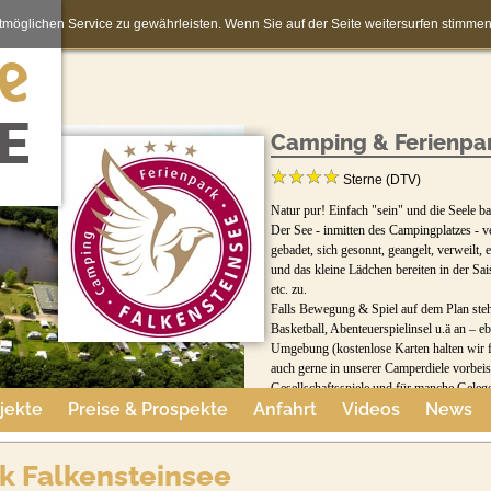
möglichen Service zu gewährleisten. Wenn Sie auf der Seite weitersurfen stimm
Camping & Ferienpar
Sterne (DTV)
Natur pur! Einfach "sein" und die Seele ba
Der See - inmitten des Campingplatzes - v
gebadet, sich gesonnt, geangelt, verweilt
und das kleine Lädchen bereiten in der S
etc. zu.
Falls Bewegung & Spiel auf dem Plan stehe
Basketball, Abenteuerspielinsel u.ä an – 
Umgebung (kostenlose Karten halten wir fü
auch gerne in unserer Camperdiele vorbeis
Gesellschaftsspiele und für manche Gelege
jekte
Preise & Prospekte
Anfahrt
Videos
News
Für Hunde gibt es eine eigene Hundewiese
Nähe können Sie Ihren Vierbeiner an unse
Sie Interesse haben mit einem Hund zu un
k Falkensteinsee
Ihnen dafür ausgewählte Mietobjekte zur 
Die Waldschänke Steinkimmen mit Spielger