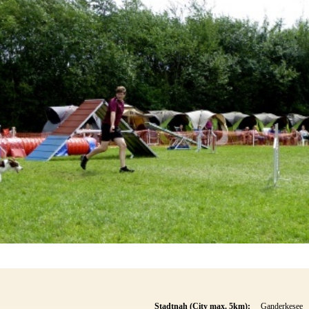
Stadtnah (City max. 5km):
Ganderkesee