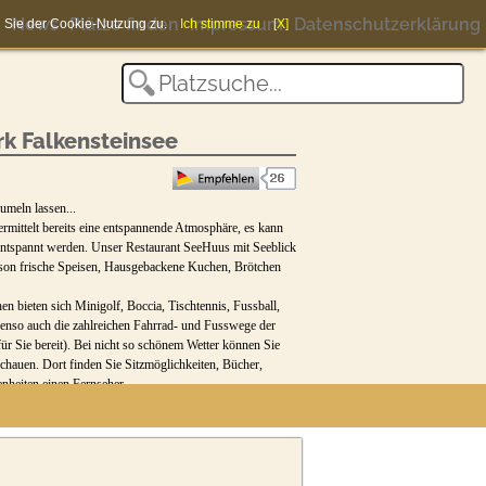
News
Plätze finden
Impressum
Datenschutzerklärung
en Sie der Cookie-Nutzung zu.
Ich stimme zu
[X]
k Falkensteinsee
umeln lassen...
ermittelt bereits eine entspannende Atmosphäre, es kann
, entspannt werden. Unser Restaurant SeeHuus mit Seeblick
aison frische Speisen, Hausgebackene Kuchen, Brötchen
n bieten sich Minigolf, Boccia, Tischtennis, Fussball,
ebenso auch die zahlreichen Fahrrad- und Fusswege der
r Sie bereit). Bei nicht so schönem Wetter können Sie
chauen. Dort finden Sie Sitzmöglichkeiten, Bücher,
nheiten einen Fernseher.
 mit Spielhindernissen und Hundeteich. Ganz in der
rer Hundedusche auch gleich wieder abduschen ;). Sollten
s zu kommen und suchen eine feste Unterkunft stehen
Verfügung.
äten ist gut zu Fuss zu erobern, genauso wie der Urwald