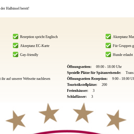
der Halbinsel bereit!
Rezeption spricht Englisch
Akzeptanz Mas
Akzeptanz EC-Karte
Für Gruppen g
Gay-friendly
Hunde erlaubt
Öffnungszeiten:
09.00 - 18.00 Uhr
Spezielle Plätze für Spätanreisende:
Trans
ihr auf unserer Webseite nachlesen
Öffnungszeiten Rezeption:
9:00 - 18:00 U
Touristikstellplätze:
200
Ferienhäuser:
3
Schlaffässer:
3