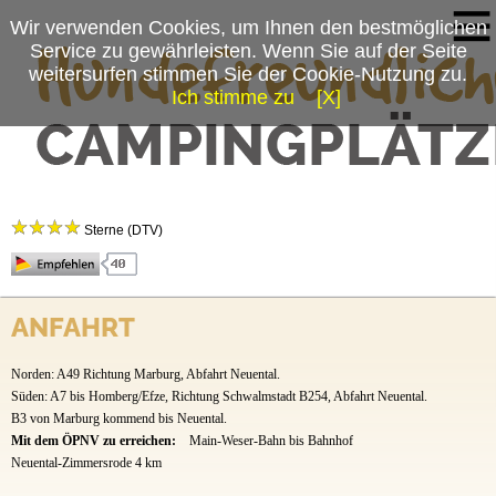
Wir verwenden Cookies, um Ihnen den bestmöglichen
Service zu gewährleisten. Wenn Sie auf der Seite
weitersurfen stimmen Sie der Cookie-Nutzung zu.
Ich stimme zu
[X]
Campingplatzmenü
Campingplatz Neuenhainer See
Platzdaten
Sterne (DTV)
Stellplätze
Preise & Prospekte
Campingplatz am Naturbadesee mit öffentl. Badebetrieb und extra Kleinkinderbereich.
Wasserrutsche und Badesteeg.Tretboot- und Standup-Paddle-Verleih. DLRG-Station.
ANFAHRT
Anfahrt
Spielplatz. Familienzeltplätze. Imbiss HS, Restaurant ganzj. TOBS Ferienhäuser. Rad- und
Wandertouren.
Norden: A49 Richtung Marburg, Abfahrt Neuental.
Süden: A7 bis Homberg/Efze, Richtung Schwalmstadt B254, Abfahrt Neuental.
B3 von Marburg kommend bis Neuental.
Mit dem ÖPNV zu erreichen:
Main-Weser-Bahn bis Bahnhof
Neuental-Zimmersrode 4 km