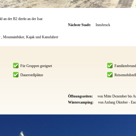
 an der B2 direkt an der Isar.
Nächste Stadt:
Innsbruck
r , Mountainbiker, Kajak und Kanufahrer
Für Gruppen geeignet
Familienfreund
Dauerstellplätze
Reisemobilstell
Öffnungszeiten:
von Mitte Dezember bis 
Wintercamping:
von Anfang Oktober - End