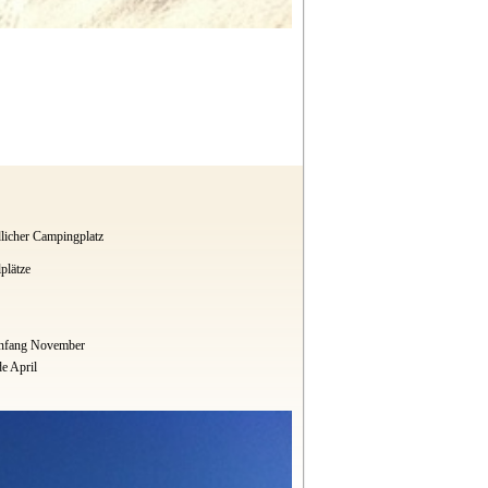
licher Campingplatz
plätze
Anfang November
e April