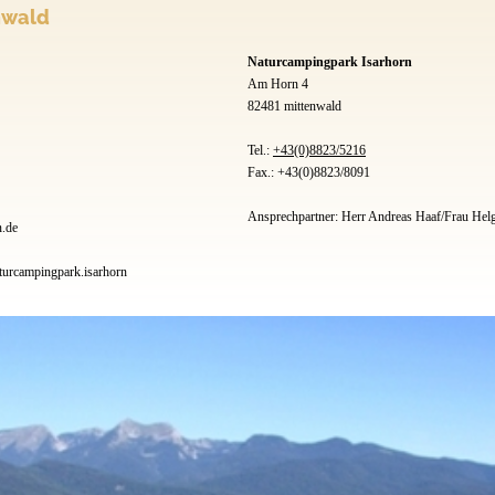
nwald
Naturcampingpark Isarhorn
Am Horn 4
82481 mittenwald
Tel.:
+43(0)8823/5216
Fax.: +43(0)8823/8091
Ansprechpartner: Herr Andreas Haaf/Frau Hel
.de
urcampingpark.isarhorn