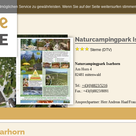
möglichen Service zu gewährleisten. Wenn Sie auf der Seite weitersurfen stimm
Naturcampingpark I
Sterne (DTV)
Naturcampingpark Isarhorn
Am Horn 4
82481 mittenwald
Tel.:
+43(0)8823/5216
Fax.: +43(0)8823/8091
Ansprechpartner: Herr Andreas Haaf/Frau
arhorn