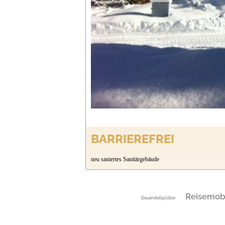
BARRIEREFREI
neu saniertes Sanitärgebäude
Reisemobi
Dauerstellplätze