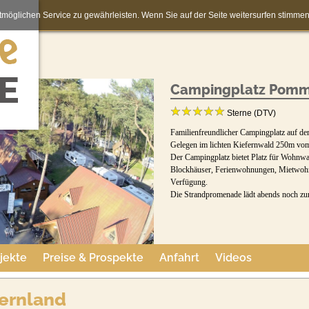
möglichen Service zu gewährleisten. Wenn Sie auf der Seite weitersurfen stimm
Campingplatz Pomm
Sterne (DTV)
Familienfreundlicher Campingplatz auf d
Gelegen im lichten Kiefernwald 250m vom
Der Campingplatz bietet Platz für Wohnwa
Blockhäuser, Ferienwohnungen, Mietwoh
Verfügung.
Die Strandpromenade lädt abends noch z
jekte
Preise & Prospekte
Anfahrt
Videos
ernland