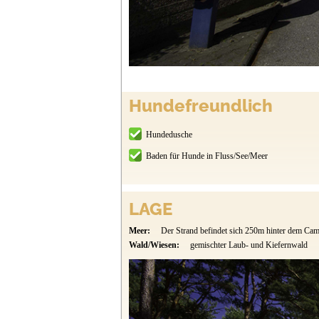
Hundefreundlich
Hundedusche
Baden für Hunde in Fluss/See/Meer
LAGE
Meer:
Der Strand befindet sich 250m hinter dem Cam
Wald/Wiesen:
gemischter Laub- und Kiefernwald