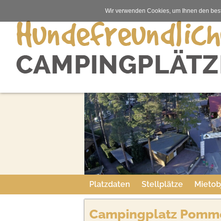
Wir verwenden Cookies, um Ihnen den best
Platzdaten
Stellplätze
Mietob
Campingplatz Pomm