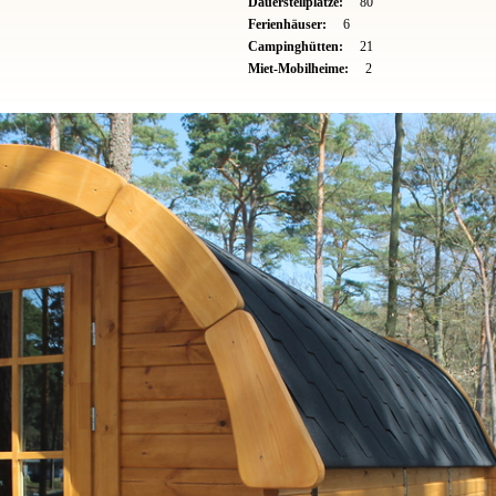
Dauerstellplätze:
80
Ferienhäuser:
6
Campinghütten:
21
Miet-Mobilheime:
2