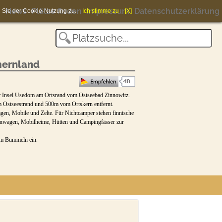
News
Plätze finden
Impressum
Datenschutzerklärung
en Sie der Cookie-Nutzung zu.
Ich stimme zu
[X]
ernland
er Insel Usedom am Ortsrand vom Ostseebad Zinnowitz.
 Ostseestrand und 500m vom Ortskern entfernt.
gen, Mobile und Zelte. Für Nichtcamper stehen finnische
nwagen, Mobilheime, Hütten und Campingfässer zur
um Bummeln ein.