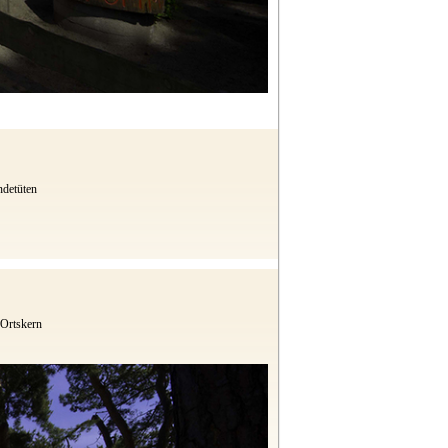
ndetüten
Ortskern