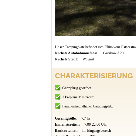
Unser Campingplatz befindet sich 250m vom Ostseestran
Nächste Autobahnausfahrt:
Gützkow A20
Nächste Stadt:
Wolgast
CHARAKTERISIERUNG
Ganzjährig geöffnet
Akzeptanz Mastercard
Familienfreundlicher Campingplatz
Gesamtgröße:
7,7 ha
Einfahrtszeiten:
7.00-22.00 Uhr
Bankautomat:
Im Eingangsbereich