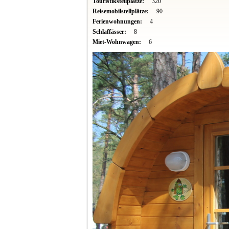
Touristikstellplätze:
320
Reisemobilstellplätze:
90
Ferienwohnungen:
4
Schlaffässer:
8
Miet-Wohnwagen:
6