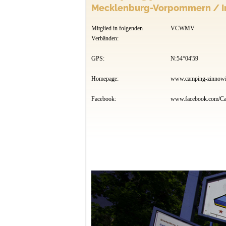
Mecklenburg-Vorpommern / In
Mitglied in folgenden
VCWMV
Verbänden:
GPS:
N:54°04'59
Homepage:
www.camping-zinnowi
Facebook: