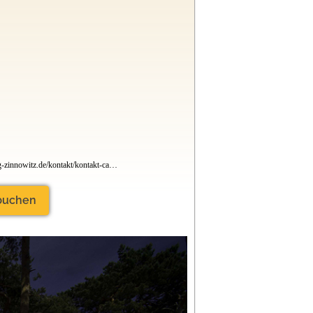
www.camping-zinnowitz.de/kontakt/kontakt-camping/
 buchen