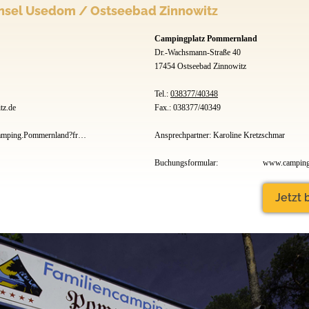
sel Usedom / Ostseebad Zinnowitz
Campingplatz Pommernland
Dr.-Wachsmann-Straße 40
17454 Ostseebad Zinnowitz
Tel.:
038377/40348
tz.de
Fax.: 038377/40349
www.facebook.com/Camping.Pommernland?fref=ts
Ansprechpartner: Karoline Kretzschmar
Buchungsformular:
Jetzt