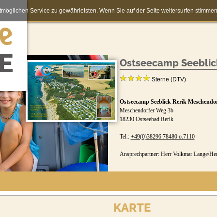
möglichen Service zu gewährleisten. Wenn Sie auf der Seite weitersurfen stimm
Ostseecamp Seeblic
Sterne (DTV)
Ostseecamp Seeblick Rerik Meschendo
Meschendorfer Weg 3b
18230 Ostseebad Rerik
Tel.:
+49(0)38296 78480 o.7110
Ansprechpartner: Herr Volkmar Lange/He
KARTE