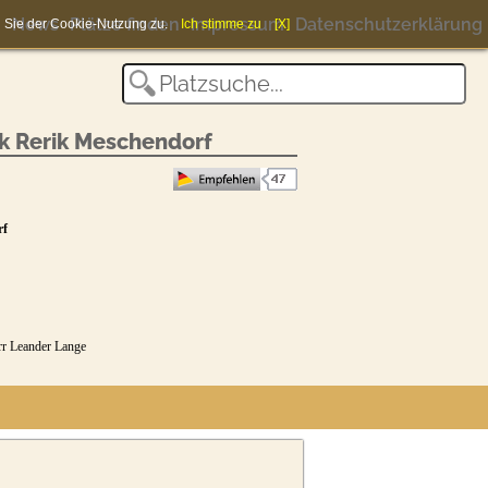
News
Plätze finden
Impressum
Datenschutzerklärung
en Sie der Cookie-Nutzung zu.
Ich stimme zu
[X]
k Rerik Meschendorf
rf
rr Leander Lange