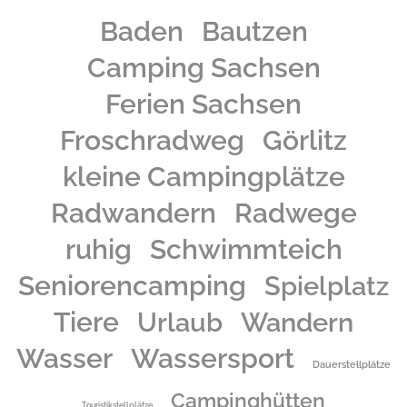
Baden
Bautzen
Camping Sachsen
Ferien Sachsen
Froschradweg
Görlitz
kleine Campingplätze
Radwandern
Radwege
ruhig
Schwimmteich
Seniorencamping
Spielplatz
Tiere
Urlaub
Wandern
Wasser
Wassersport
Dauerstellplätze
Campinghütten
Touristikstellplätze