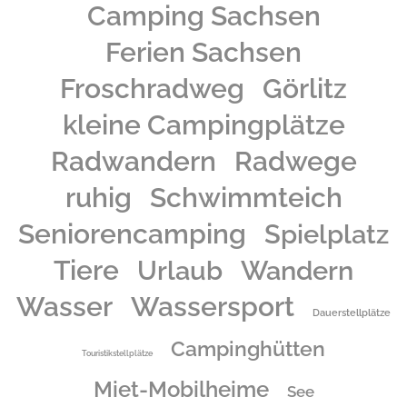
Camping Sachsen
Ferien Sachsen
Froschradweg
Görlitz
kleine Campingplätze
Radwandern
Radwege
ruhig
Schwimmteich
Seniorencamping
Spielplatz
Tiere
Urlaub
Wandern
Wasser
Wassersport
Dauerstellplätze
Campinghütten
Touristikstellplätze
Miet-Mobilheime
See