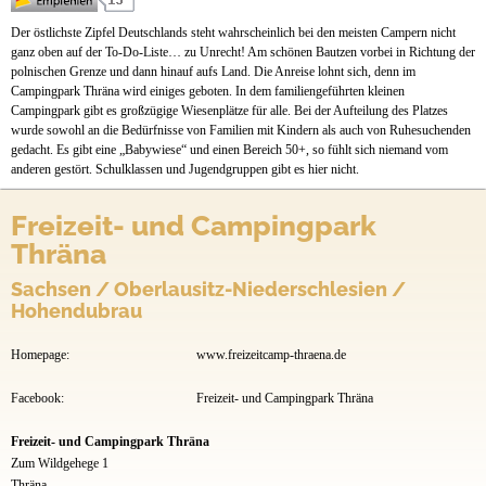
Preise & Prospekte
Der östlichste Zipfel Deutschlands steht wahrscheinlich bei den meisten Campern nicht
Anfahrt
ganz oben auf der To-Do-Liste… zu Unrecht! Am schönen Bautzen vorbei in Richtung der
polnischen Grenze und dann hinauf aufs Land. Die Anreise lohnt sich, denn im
Campingpark Thräna wird einiges geboten. In dem familiengeführten kleinen
Campingpark gibt es großzügige Wiesenplätze für alle. Bei der Aufteilung des Platzes
wurde sowohl an die Bedürfnisse von Familien mit Kindern als auch von Ruhesuchenden
gedacht. Es gibt eine „Babywiese“ und einen Bereich 50+, so fühlt sich niemand vom
anderen gestört. Schulklassen und Jugendgruppen gibt es hier nicht.
Freizeit- und Campingpark
Thräna
Sachsen / Oberlausitz-Niederschlesien /
Hohendubrau
Homepage:
www.freizeitcamp-thraena.de
Facebook:
Freizeit- und Campingpark Thräna
Freizeit- und Campingpark Thräna
Zum Wildgehege 1
Thräna