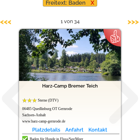
Freitext: Baden
X
Hundefreundliche Campingplätze
<<<
>>>
1 von 34
Harz-Camp Bremer Teich
Sterne (DTV)
06485 Quedlinburg OT Gernrode
Sachsen-Anhalt
www.harz-camp-gernrode.de
Platzdetails
Anfahrt
Kontakt
Baden für Hunde in Fluss/See/Meer