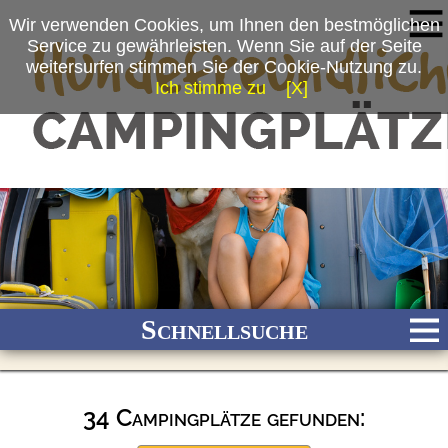
Wir verwenden Cookies, um Ihnen den bestmöglichen
Service zu gewährleisten. Wenn Sie auf der Seite
weitersurfen stimmen Sie der Cookie-Nutzung zu.
Ich stimme zu
[X]
Schnellsuche
34 Campingplätze gefunden:
Bach
Fluss
Meer
Gebirge
See
Wald/Wiesen
Stadtnah
Ganzjährig geöffnet