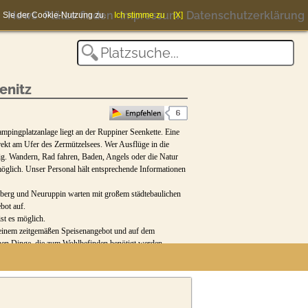
News
Plätze finden
Impressum
Datenschutzerklärung
en Sie der Cookie-Nutzung zu.
Ich stimme zu
[X]
enitz
mpingplatzanlage liegt an der Ruppiner Seenkette. Eine
ekt am Ufer des Zermützelsees. Wer Ausflüge in die
htig. Wandern, Rad fahren, Baden, Angels oder die Natur
öglich. Unser Personal hält entsprechende Informationen
nsberg und Neuruppin warten mit großem städtebaulichen
bot auf.
st es möglich.
t einem zeitgemäßen Speisenangebot und auf dem
inen Dinge, die zum Wohlbefinden benötigt werden.