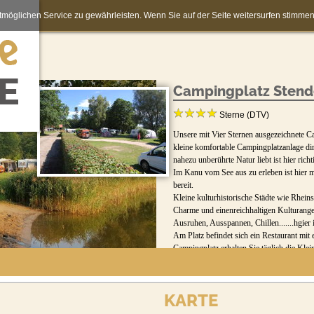
möglichen Service zu gewährleisten. Wenn Sie auf der Seite weitersurfen stimm
Campingplatz Stend
Sterne (DTV)
Unsere mit Vier Sternen ausgezeichnete Ca
kleine komfortable Campingplatzanlage dir
nahezu unberührte Natur liebt ist hier ric
Im Kanu vom See aus zu erleben ist hier m
bereit.
Kleine kulturhistorische Städte wie Rhei
Charme und einenreichhaltigen Kulturange
Ausruhen, Ausspannen, Chillen.......hgier i
Am Platz befindet sich ein Restaurant mi
Campingplatz erhalten Sie täglich die Kle
KARTE