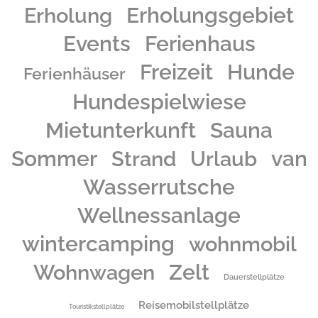
Erholungsgebiet
Erholung
Events
Ferienhaus
Freizeit
Hunde
Ferienhäuser
Hundespielwiese
Mietunterkunft
Sauna
Sommer
Urlaub
van
Strand
Wasserrutsche
Wellnessanlage
wintercamping
wohnmobil
Zelt
Wohnwagen
Dauerstellplätze
Reisemobilstellplätze
Touristikstellplätze