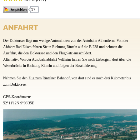
Sterne (DTV)
Stellplätze
Mietobjekte
Verbringen Sie Ihren Urlaub am Doktorsee im schönen Weserbergland und erleben Sie
eine tolle Zeit beim Camping oder in unseren komfortablen Ferienhäusern. Ob direkt am
ANFAHRT
Preise & Prospekte
Wasser, nah am Badestrand oder am Naturschutzgebiet – die großzügigen
Campingparzellen rund um den See verfügen neben einer Stromquelle auch über
Anfahrt
Der Doktorsee liegt nur wenige Autominuten von der Autobahn A2 entfernt. Von der
Frischwasser-, Abwasser- und Satellitenanschlüsse in ausgewählten Bereichen. Gepflegte
Sanitärgebäude samt behindertengerechten Räumen befinden sich jeweils in der Nähe der
Abfahrt Bad Eilsen fahren Sie in Richtung Rinteln auf die B 238 und nehmen die
Videos
Plätze.
Ausfahrt, die den Doktorsee und den Flugplatz ausschildert.
Das Erholungsgebiet bietet Ihnen viele Freizeitmöglichkeiten: einen großen Badestrand mit
Alternativ: Von der Autobahnabfahrt Veltheim fahren Sie nach Eisbergen, dort über die
Wasserrutsche und Wassertrampolinen sowie großer Liegewiese, Tretboote und Stand-Up
Weserbrücke in Richtung Rinteln und folgen der Beschilderung.
Paddling, Adventure Minigolf, mehrere Spielplätze, Matschspielanlage,
Multifunktionssportplatz, eine Saunalandschaft mit schwimmender SeeSauna, diverse
Nehmen Sie den Zug zum Rintelner Bahnhof, von dort sind es noch drei Kilometer bis
Veranstaltungen in den Sommermonaten – wie „Doktorsee in Flammen“ mit
zum Doktorsee.
spektakulärem Feuerwerk und das Oldtimertreffen am See Anfang August–,
abwechslungsreiche gastronomische Angebote und noch vieles mehr. Auch Hunde sind
GPS-Koordinaten:
am Doktorsee herzlich willkommen und können sich auf der Hundespielwiese austoben
sowie in unseren Hundeduschen abkühlen.
52°11'12N 9°03'35E
Weitere Informationen unter www.doktorsee.de