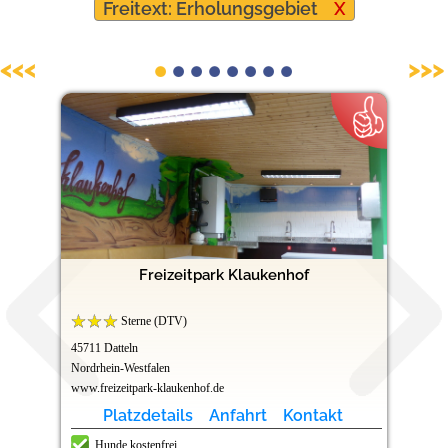
Freitext: Erholungsgebiet
X
Hundefreundliche Campingplätze
<<<
>>>
Freizeitpark Klaukenhof
Sterne (DTV)
45711 Datteln
Nordrhein-Westfalen
www.freizeitpark-klaukenhof.de
Platzdetails
Anfahrt
Kontakt
Hunde kostenfrei