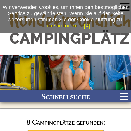
Wir verwenden Cookies, um Ihnen den bestmöglichen
Service zu gewährleisten. Wenn Sie auf der Seite
weitersurfen stimmen Sie der Cookie-Nutzung zu.
Ich stimme zu
[X]
Schnellsuche
8 Campingplätze gefunden:
Bach
Fluss
Meer
Gebirge
See
Wald/Wiesen
Stadtnah
Ganzjährig geöffnet