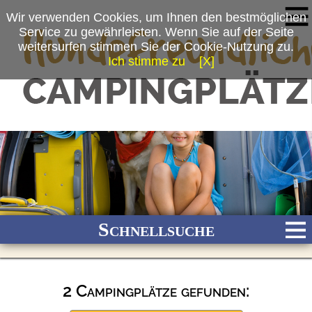
Wir verwenden Cookies, um Ihnen den bestmöglichen
Service zu gewährleisten. Wenn Sie auf der Seite
weitersurfen stimmen Sie der Cookie-Nutzung zu.
Ich stimme zu
[X]
Schnellsuche
2 Campingplätze gefunden:
Bach
Fluss
Meer
Gebirge
See
Wald/Wiesen
Stadtnah
Ganzjährig geöffnet