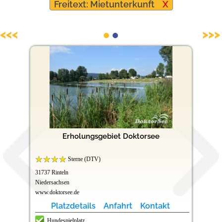
Freitext: Mietunterkunft
X
Hundefreundliche Campingplätze
<<<
>>>
Erholungsgebiet Doktorsee
Sterne (DTV)
31737 Rinteln
Niedersachsen
www.doktorsee.de
Platzdetails
Anfahrt
Kontakt
Hundespielplatz