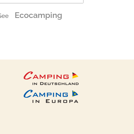
Ecocamping
See