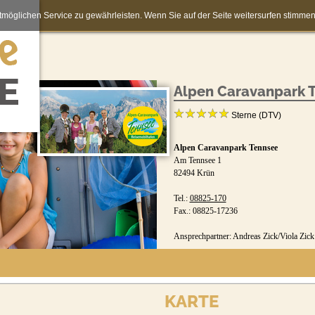
möglichen Service zu gewährleisten. Wenn Sie auf der Seite weitersurfen stimm
Alpen Caravanpark 
Sterne (DTV)
Alpen Caravanpark Tennsee
Am Tennsee 1
82494 Krün
Tel.:
08825-170
Fax.: 08825-17236
Ansprechpartner: Andreas Zick/Viola Zick
Buchungsformular:
www.camping-tennsee.de/index.php
KARTE
Jetzt buchen