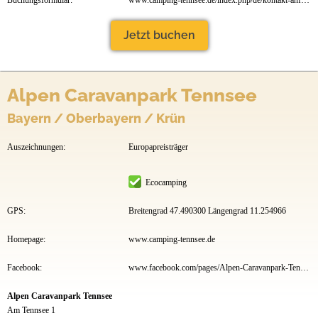
Buchungsformular:
www.camping-tennsee.de/index.php/de/kontakt-anfahrt/formular.html
Jetzt buchen
Alpen Caravanpark Tennsee
Bayern / Oberbayern / Krün
Auszeichnungen:
Europapreisträger
Ecocamping
GPS:
Breitengrad 47.490300 Längengrad 11.254966
Homepage:
www.camping-tennsee.de
Facebook:
www.facebook.com/pages/Alpen-Caravanpark-Tennsee
Alpen Caravanpark Tennsee
Am Tennsee 1