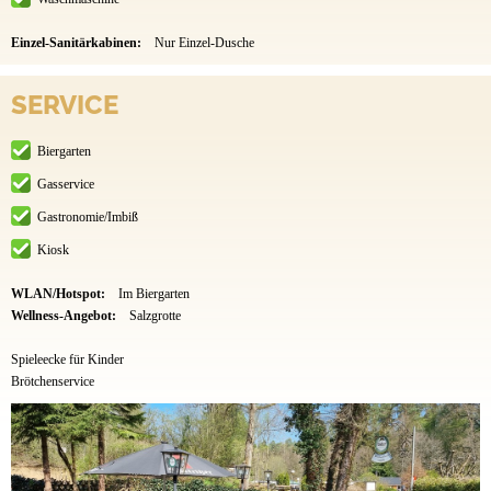
Einzel-Sanitärkabinen:
Nur Einzel-Dusche
SERVICE
Biergarten
Gasservice
Gastronomie/Imbiß
Kiosk
WLAN/Hotspot:
Im Biergarten
Wellness-Angebot:
Salzgrotte
Spieleecke für Kinder
Brötchenservice