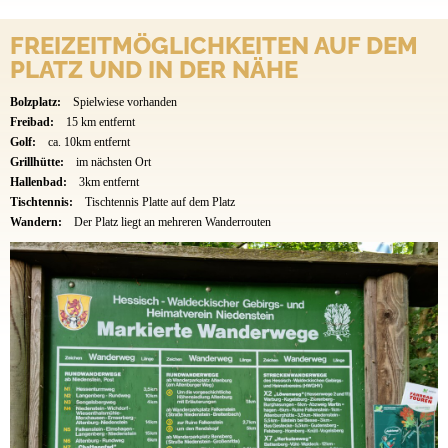
FREIZEITMÖGLICHKEITEN AUF DEM
PLATZ UND IN DER NÄHE
Bolzplatz:
Spielwiese vorhanden
Freibad:
15 km entfernt
Golf:
ca. 10km entfernt
Grillhütte:
im nächsten Ort
Hallenbad:
3km entfernt
Tischtennis:
Tischtennis Platte auf dem Platz
Wandern:
Der Platz liegt an mehreren Wanderrouten