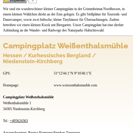
Stellplätze
Wir sind ein wunderschöner kleiner Campingplatz in der Grimmheimat Nordhessen, in
Mietobjekte
einem kleinen Wäldchen direkt an der Ems gelegen. Es gibt Stellplätze für Touristik- und
Dauercamper, sowie zwei hübsche, kleine Tinyhäuser für Übernachtungen. Zudem
Preise & Prospekte
betreiben wir einen kleinen Kiosk mit Biergarten. Unser Campingplatz hat eine direkte
Anbindung an die Wander- und Radwege des Naturparks Habichtswald.
Anfahrt
Campingplatz Weißenthalsmühle
Hessen / Kurhessisches Bergland /
Niedenstein-Kirchberg
GPS:
51°12'44.1"N 9°16'40.1"E
Homepage:
www.weissenthalsmuehle.com
Campingplatz Weißenthalsmühle
Weißenthalsmühle 1
34305 Niedenstein-Kirchberg
Tel.:
+495624363
Ansprechpartner: Regina Hartmann/Stephan Trepmann