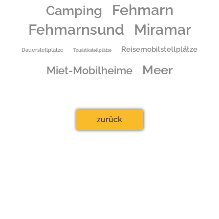
Fehmarn
Camping
Fehmarnsund 70
23769 Fehmarn
Fehmarnsund
Miramar
Tel.:
04371-3220
Reisemobilstellplätze
Dauerstellplätze
Touristikstellplätze
Ansprechpartner: Francesca Klahn/Jens Klahn
Meer
Miet-Mobilheime
zurück