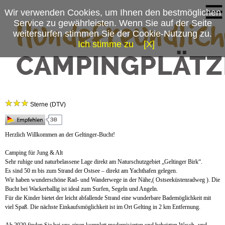
Wir verwenden Cookies, um Ihnen den bestmöglichen
Service zu gewährleisten. Wenn Sie auf der Seite
weitersurfen stimmen Sie der Cookie-Nutzung zu.
Ich stimme zu
[X]
Campingplatzmenü
Campingplatz-Wackerballig Ostsee
Platzdaten
Sterne (DTV)
Anfahrt
Herzlich Willkommen an der Geltinger-Bucht!
Camping für Jung & Alt
Sehr ruhige und naturbelassene Lage direkt am Naturschutzgebiet „Geltinger Birk“.
Es sind 50 m bis zum Strand der Ostsee – direkt am Yachthafen gelegen.
Wir haben wunderschöne Rad- und Wanderwege in der Nähe,( Ostseeküstenradweg ). Die
Bucht bei Wackerballig ist ideal zum Surfen, Segeln und Angeln.
Für die Kinder bietet der leicht abfallende Strand eine wunderbare Bademöglichkeit mit
viel Spaß. Die nächste Einkaufsmöglichkeit ist im Ort Gelting in 2 km Entfernung.