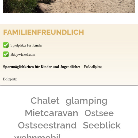
FAMILIENFREUNDLICH
Spielplätze für Kinder
Babywickelraum
Sportmöglichkeiten für Kinder und Jugendliche:
Fußballplatz
Bolzplatz
Chalet
glamping
Mietcaravan
Ostsee
Ostseestrand
Seeblick
wohnmobil