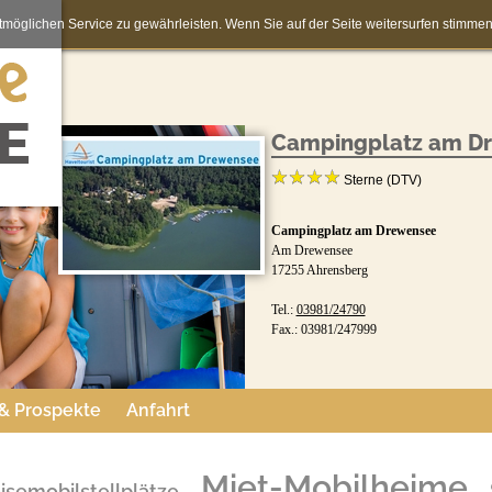
möglichen Service zu gewährleisten. Wenn Sie auf der Seite weitersurfen stimm
Campingplatz am D
Sterne (DTV)
Campingplatz am Drewensee
Am Drewensee
17255 Ahrensberg
Tel.:
03981/24790
Fax.: 03981/247999
 & Prospekte
Anfahrt
Miet-Mobilheime
isemobilstellplätze