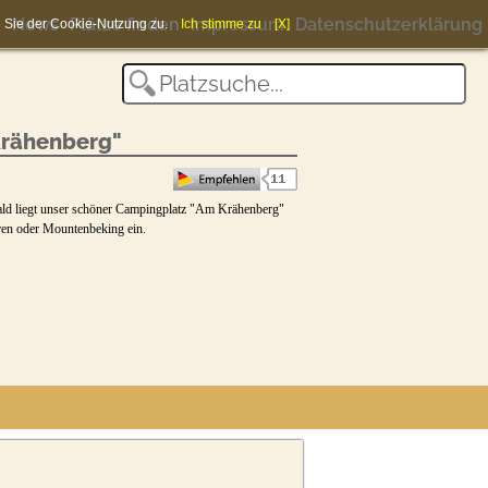
News
Plätze finden
Impressum
Datenschutzerklärung
en Sie der Cookie-Nutzung zu.
Ich stimme zu
[X]
rähenberg"
ld liegt unser schöner Campingplatz "Am Krähenberg"
en oder Mountenbeking ein.