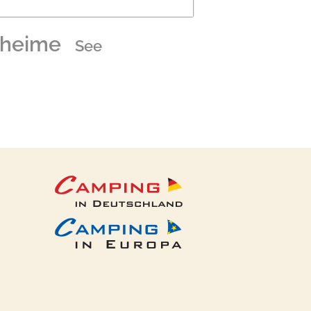
lheime
See