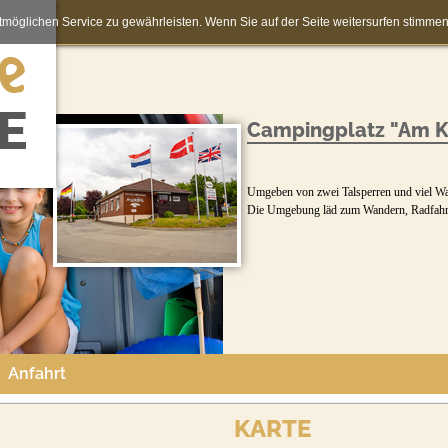
möglichen Service zu gewährleisten. Wenn Sie auf der Seite weitersurfen stimm
Campingplatz "Am K
Umgeben von zwei Talsperren und viel Wa
Die Umgebung läd zum Wandern, Radfahr
Anfahrt
KARTE