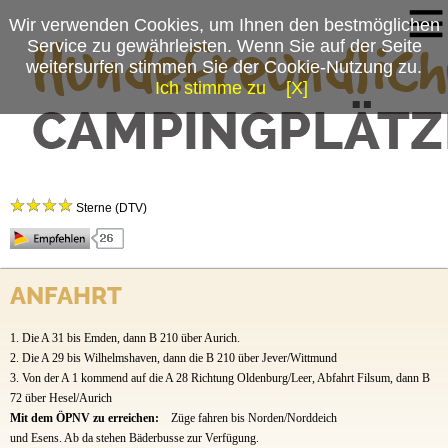
Wir verwenden Cookies, um Ihnen den bestmöglichen
Service zu gewährleisten. Wenn Sie auf der Seite
weitersurfen stimmen Sie der Cookie-Nutzung zu.
Ich stimme zu
[X]
Campingplatzmenü
Campingplatz am Nordseestrand
Platzdaten
Sterne (DTV)
Preise & Prospekte
Anfahrt
Direkt am Strand, mit einem Panoramablick auf das UNESCO Weltnaturerbe Wattenmeer
und die Nordsee, liegt unser ca. 3 ha große Campingplatz. Von April bis Oktober stehen
ANFAHRT
Ihnen rund 300 großzügig bemessene Standplätze für Wohnwagen und Wohnmobile, 60
Zeltplätze, 58 Standplätze mit Hund und 9 Mietunterkünfte zur Verfügung. Außerdem
1. Die A 31 bis Emden, dann B 210 über Aurich.
verfügt der Platz über 98 Saison- Standplätze.
2. Die A 29 bis Wilhelmshaven, dann die B 210 über Jever/Wittmund
Wer die Natur, die Deiche, das Wattenmeer und den Nordseestrand liebt wird vom
3. Von der A 1 kommend auf die A 28 Richtung Oldenburg/Leer, Abfahrt Filsum, dann B
Campingplatz am Nordseestrand begeistert sein! Hier finden Nordseefans alles was den
72 über Hesel/Aurich
Badeurlaub perfekt macht- zum Beispiel auch den größten Kite- Spot an der ostfriesischen
Mit dem ÖPNV zu erreichen:
Züge fahren bis Norden/Norddeich
Nordseeküste.
und Esens. Ab da stehen Bäderbusse zur Verfügung.